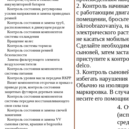
аккумуляторной батареи
2. Контроль начинае
Контроль состояния, регулировка
с работающим двига
усилия напряжения и замена приводных
ремней
помещении, бросьте 
Контроль состояния и замена труб,
iskroobrazovaniya, н
расположенных в движущем разделе
электрического рас
Контроль состояния компонентов
системы охлаждения
не касаться мобиль
Вращение колес
Сделайте необходим
Контроль системы тормоза
Контроль состояния ремней
сыновей, затем заст
безопасности
приступите к контр
Замена фильтрующего элемента
воздухоочистителя
delco.
Контроль состояния компонентов
3. Контроль сынове
системы питания
избегать нарушения
Контроль уровня масла передачи RKPP
Визит компонентов отсрочки и приказ о
Обычно на изоляци
приводе руля, контроль состояния
маркировка. В случа
защитных футляров деревьев заказа
Контроль состояния компонентов
несите его помощник
системы передачи восстанавливающего
свои силы газа
4. 
Контроль состояния и замена свечей
(ис
зажигания
Контроль состояния и замена VV
сре
сыновья свечи, крышки и begounka
дистрибутора