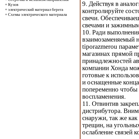
9. Действуя в анало
+
Кузов
+
электрический материал берега
контролируйте сост
+
Схемы электрического материала
свечи. Обеспечивае
свечами и зажимным
10. Ради выполнени
взаимозаменяемый н
tiporazmerou параме
магазинах прямой п
принадлежностей ав
компании Хонда мож
готовые к использо
и оснащенные конца
попеременно чтобы 
воспламенения.
11. Отвинтив закре
дистрибутора. Вним
снаружи, так же ка
трещин, на угольных
ослабление связей к