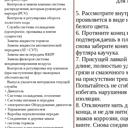
для 
Контроль и замена клапана системы
распределения, которым руководят из
5. Рассмотрите вну
картера (PCV)
Контроль и регулировка оборота
проявляется в виде
холостого хода
белого цвета.
Служба системы охлаждения
(oporojnenie, промывка и взятие
6. Протяните конец 
сущности)
подтверждаешь в пл
Замена жидкости тормоза
снова заберите кон
Замена жидкости автоматической
передачи (АТ / CVT)
футляра каучука.
Замена масла передачи RKPP
7. Присущей лавкой 
Замена фильтров системы
кондиционирования воздуха
длине, полностью у
Контроль и регулировка игр клапанов
грязи и смазочного 
(при наступлении форс-мажорных
обстоятельств)
на присутствии трещ
Выпуск указателя интервалов текущей
Попытайтесь не сги
службы
+
Двигатель
избегать нарушения
+
Системы охлаждения, отопление
изоляции.
+
Системы питания и передача
8. Отключите нить д
+
электрическое Оборудование двигателя
+
Управление двигателем
конца, и не для нит
+
Коробка переключения передач
знаков коррозии, оц
+
Соединение и деревья заказа
+
система тормоза
винте. Снова соедин
+
Отсрочка и механизм направления