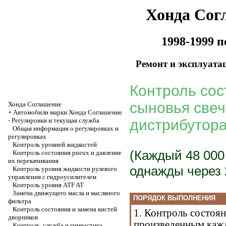
Хонда Сог
1998-1999 
Ремонт и эксплуата
Контроль сос
сыновья свеч
Хонда Соглашение
+
Автомобили марки Хонда Соглашение
-
Регулировки и текущая служба
дистрибутор
Общая информация о регулировках и
регулировках
Контроль уровней жидкостей
(Каждый 48 000 
Контроль состояния pneux и давление
их перекачивания
однажды через 
Контроль уровня жидкости рулевого
управления с гидроусилителем
Контроль уровня ATF AT
Замена движущего масла и масляного
ПОРЯДОК ВЫПОЛНЕНИЯ
фильтра
Контроль состояния и замена кистей
1. Контроль состоя
дворников
произведенным кажд
Контроль, служба и гимнастика