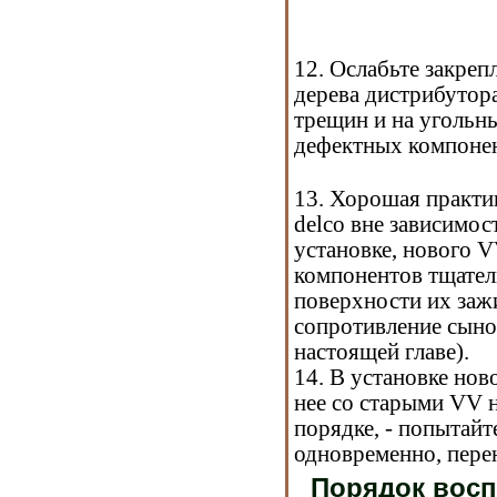
12. Ослабьте закреп
дерева дистрибутора
трещин и на угольн
дефектных компоне
13. Хорошая практи
delco вне зависимос
установке, нового 
компонентов тщатель
поверхности их зажи
сопротивление сыно
настоящей главе).
14. В установке но
нее со старыми VV н
порядке, - попытайт
одновременно, пере
Порядок восп