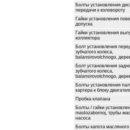
Болты установления дис
передачи к коловороту
Гайки установления пов
допуска
Гайки установления вып
коллектора
Болт установления пере
зубчатого колеса,
balansirovotchnogo, дере
Болт установления задн
зубчатого колеса,
balansirovotchnogo, дере
Болты установления па
картера к блоку двигател
Пробка клапана
Болты / гайки установле
maslozabornoj, трубы ма
насоса
Болты капота масляного