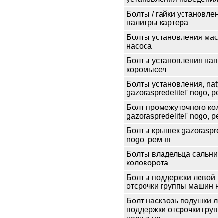
Болты / гайки установле
палитры картера
Болты установления мас
насоса
Болты установления на
коромысел
Болты установления, naty
gazoraspredelitel' nogo, 
Болт промежуточного ко
gazoraspredelitel' nogo, 
Болты крышек gazoraspred
nogo, ремня
Болты владельца сальник
коловорота
Болты поддержки левой
отсрочки группы машин 
Болт насквозь подушки 
поддержки отсрочки гру