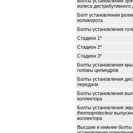
Болты установления зуб
колеса дистрибутивного
Болт установления роли
коловорота
Болты установления гол
Стадион 1*
Стадион 2*
Стадион 3*
Болты установления кр
головы цилиндров
Болты установления дис
передачи
Болты установления вып
коллектора
Болты установления экр
thermoprotecteur выпускн
коллектора
Высшие и нижние болты /
установления поведения