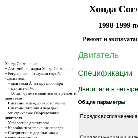
Хонда Сог
1998-1999 
Ремонт и эксплуата
Двигатель
Хонда Соглашение
+
Автомобили марки Хонда Соглашение
Спецификации
+
Регулировки и текущая служба
-
Двигатель
+
двигатели À четыре цилиндра
Двигатели в четыр
+
Двигатели V6
+
Общая сумма и капитальные ремонты
двигателя
Общие параметры
+
Системы охлаждения, отопление
+
Системы питания и передача
+
электрическое Оборудование
Порядок воспламенения
двигателя
+
Управление двигателем
+
Коробка переключения передач
+
Соединение и деревья заказа
Порядок нумерации цил
+
система тормоза