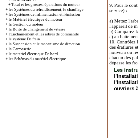
+
Total et les grosses réparations du moteur
9. Pour le cont
+
les Systèmes du refroidissement, le chauffage
service) :
+
les Systèmes de l'alimentation et l'émission
+
le Matériel électrique du moteur
a) Mettez l'arb
+
la Gestion du moteur
l'appareil de m
+
la Boîte de changement de vitesse
b) Comparez le
+
l'Enchaînement et les arbres de commande
c) au battement
+
le système De frein
10. Contrôlez l
+
la Suspension et le mécanisme de direction
des éraflures e
+
la Carrosserie
nouveau ou rest
+
le matériel électrique De bord
chacun des pal
+
les Schémas du matériel électrique
dépasse les fro
Les instr
l'Installa
l'Install
ouvriers 