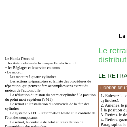
La 
Le retrai
distribut
Le Honda l'Accord
+
les Automobiles de la marque Honda Accord
+
les Réglages et le service en cours
-
Le moteur
LE RETRA
-
Les moteurs à quatre cylindres
Les actions préparatoires et la liste des procédures de
réparation, qui peuvent être accomplies sans extrait du
L'ORDRE DE L
moteur de l'automobile
La réduction du piston du premier cylindre à la position
1. Enlevez la c
du point mort supérieur (VMT)
cylindres
).
Le retrait et l'installation du couvercle de la tête des
2. Amenez le p
cylindres
à la position 
Le système VTEC - l'information totale et le contrôle de
3. Retirez le d
l'état des composants
4. Retirez gazo
Le retrait, le contrôle de l'état et l'installation de
Paragraphes
le
l'assemblage des palanches