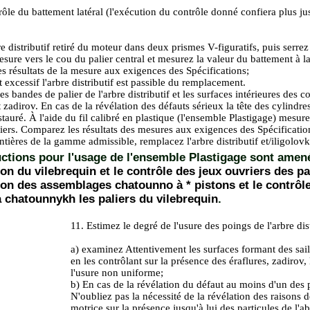
rôle du battement latéral (l'exécution du contrôle donné confiera plus ju
re distributif retiré du moteur dans deux prismes V-figuratifs, puis serrez
esure vers le cou du palier central et mesurez la valeur du battement à la 
s résultats de la mesure aux exigences des Spécifications;
 excessif l'arbre distributif est passible du remplacement.
es bandes de palier de l'arbre distributif et les surfaces intérieures des 
t zadirov. En cas de la révélation des défauts sérieux la tête des cylindr
auré. À l'aide du fil calibré en plastique (l'ensemble Plastigage) mesure
iers. Comparez les résultats des mesures aux exigences des Spécification
ntières de la gamme admissible, remplacez l'arbre distributif et/iligolovk
uctions pour l'usage de l'ensemble Plastigage sont ame
tion du vilebrequin et le contrôle des jeux ouvriers des p
ation des assemblages chatounno à * pistons et le contrôle
à chatounnykh les paliers du vilebrequin
.
11. Estimez le degré de l'usure des poings de l'arbre dist
a) examinez Attentivement les surfaces formant des saill
en les contrôlant sur la présence des éraflures, zadirov, 
l'usure non uniforme;
b) En cas de la révélation du défaut au moins d'un des p
N'oubliez pas la nécessité de la révélation des raisons de
motrice sur la présence jusqu'à lui des particules de l'a