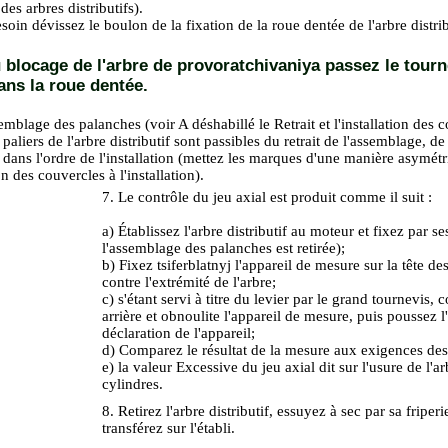
n des arbres distributifs
).
soin dévissez le boulon de la fixation de la roue dentée de l'arbre distrib
 blocage de l'arbre de provoratchivaniya passez le tourn
ans la roue dentée.
ssemblage des palanches (voir A déshabillé
le Retrait et l'installation des
paliers de l'arbre distributif sont passibles du retrait de l'assemblage, de
dans l'ordre de l'installation (mettez les marques d'une manière asymétri
on des couvercles à l'installation).
7. Le contrôle du jeu axial est produit comme il suit :
a) Établissez l'arbre distributif au moteur et fixez par s
l'assemblage des palanches est retirée);
b) Fixez tsiferblatnyj l'appareil de mesure sur la tête d
contre l'extrémité de l'arbre;
c) s'étant servi à titre du levier par le grand tournevis,
arrière et obnoulite l'appareil de mesure, puis poussez l
déclaration de l'appareil;
d) Comparez le résultat de la mesure aux exigences des
e) la valeur Excessive du jeu axial dit sur l'usure de l'arb
cylindres.
8. Retirez l'arbre distributif, essuyez à sec par sa friper
transférez sur l'établi.