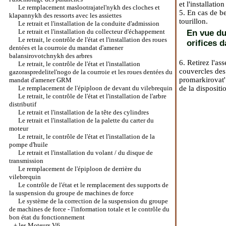
et l'installatio
Le remplacement maslootrajatel'nykh des cloches et
5. En cas de be
klapannykh des ressorts avec les assiettes
tourillon.
Le retrait et l'installation de la conduite d'admission
Le retrait et l'installation du collecteur d'échappement
En vue du
Le retrait, le contrôle de l'état et l'installation des roues
orifices d
dentées et la courroie du mandat d'amener
balansirovotchnykh des arbres
6. Retirez l'a
Le retrait, le contrôle de l'état et l'installation
couvercles des 
gazoraspredelitel'nogo de la courroie et les roues dentées du
promarkirovat' 
mandat d'amener GRM
Le remplacement de l'épiploon de devant du vilebrequin
de la dispositi
Le retrait, le contrôle de l'état et l'installation de l'arbre
distributif
Le retrait et l'installation de la tête des cylindres
Le retrait et l'installation de la palette du carter du
moteur
Le retrait, le contrôle de l'état et l'installation de la
pompe d'huile
Le retrait et l'installation du volant / du disque de
transmission
Le remplacement de l'épiploon de derrière du
vilebrequin
Le contrôle de l'état et le remplacement des supports de
la suspension du groupe de machines de force
Le système de la correction de la suspension du groupe
de machines de force - l'information totale et le contrôle du
bon état du fonctionnement
+
les Moteurs V6