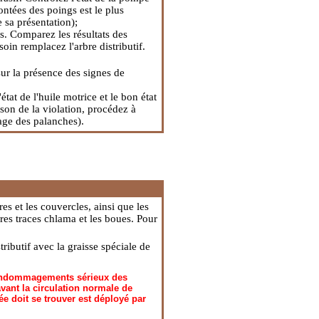
ontées des poings est le plus
e sa présentation);
s. Comparez les résultats des
oin remplacez l'arbre distributif.
ur la présence des signes de
tat de l'huile motrice et le bon état
ison de la violation, procédez à
lage des palanches).
res et les couvercles, ainsi que les
es traces chlama et les boues. Pour
tributif avec la graisse spéciale de
x endommagements sérieux des
vant la circulation normale de
tée doit se trouver est déployé par