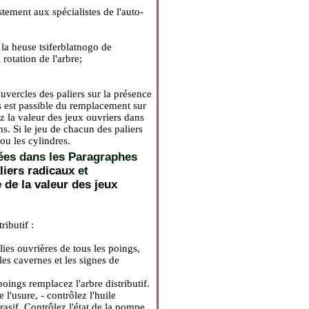
stement aux spécialistes de l'auto-
 la heuse tsiferblatnogo de
rotation de l'arbre;
couvercles des paliers sur la présence
es est passible du remplacement sur
z la valeur des jeux ouvriers dans
s. Si le jeu de chacun des paliers
ou les cylindres.
nées dans les Paragraphes
aliers radicaux
et
 de la valeur des jeux
ributif :
ies ouvrières de tous les poings,
les cavernes et les signes de
oings remplacez l'arbre distributif.
 l'usure, - contrôlez l'huile
brasif. Contrôlez l'état de la pompe