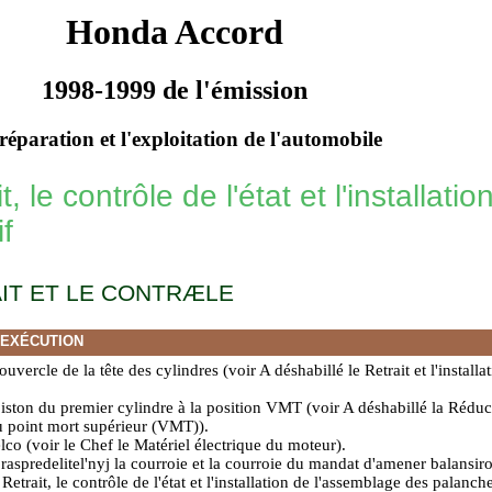
Honda Accord
1998-1999 de l'émission
réparation et l'exploitation de l'automobile
t, le contrôle de l'état et l'installatio
if
IT ET LE CONTRÆLE
'EXÉCUTION
ouvercle de la tête des cylindres (voir A déshabillé
le Retrait et l'install
iston du premier cylindre à la position VMT (voir A déshabillé
la Réduct
du point mort supérieur (VMT)
).
elco (voir le Chef
le Matériel électrique du moteur
).
raspredelitel'nyj la courroie et la courroie du mandat d'amener balansir
 Retrait, le contrôle de l'état et l'installation de l'assemblage des palanch