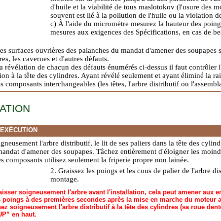
d'huile et la viabilité de tous maslotokov (l'usure des m
souvent est lié à la pollution de l'huile ou la violation d
c) À l'aide du micromètre mesurez la hauteur des poing
mesures aux exigences des Spécifications, en cas de bes
les surfaces ouvrières des palanches du mandat d'amener des soupapes s
ures, les cavernes et d'autres défauts.
a révélation de chacun des défauts énumérés ci-dessus il faut contrôler l'é
ion à la tête des cylindres. Ayant révélé seulement et ayant éliminé la ra
des composants interchangeables (les têtes, l'arbre distributif ou l'assemb
LATION
'EXÉCUTION
gneusement l'arbre distributif, le lit de ses paliers dans la tête des cylind
andat d'amener des soupapes. Tâchez entièrement d'éloigner les moindr
s composants utilisez seulement la friperie propre non lainée.
2. Graissez les poings et les cous de palier de l'arbre dis
montage.
aisser soigneusement l'arbre avant l'installation, cela peut amener au
es poings à des premières secondes après la mise en marche du moteur a
sez soigneusement l'arbre distributif à la tête des cylindres (sa roue den
UP” en haut.