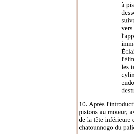
à pi
dess
suiv
vers
l'ap
immé
Écla
l'él
les 
cyli
endo
dest
10. Après l'introduc
pistons au moteur, av
de la tête inférieure 
chatounnogo du palie