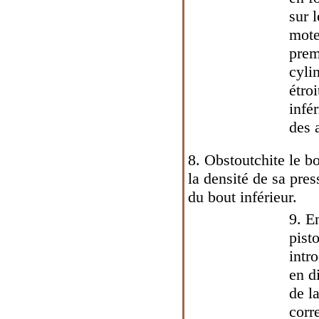
sur 
mote
prem
cyli
étro
infé
des 
8. Obstoutchite le b
la densité de sa pres
du bout inférieur.
9. E
pist
intro
en d
de l
corr