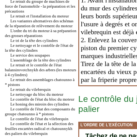
1. Avant l'installat
Le retrait du groupe de machines de
force de l'automobile - la préparation et les
du mur des cylindre
précautions
leurs bords supérieu
Le retrait et l'installation du moteur
Les variantes alternatives des schémas
l'usure à degrés et o
de la réparation de relèvement du moteur
vilebrequin est déjà é
L'ordre du tri du moteur à sa préparation
des grosses réparations
2. Enlevez la couverc
Le tri de la tête des cylindres
Le nettoyage et le contrôle de l'état de
piston du premier cy
la tête des cylindres
marques industrielle
Le service des soupapes
L'assemblage de la tête des cylindres
Tirez de la tête de la
Le retrait et le contrôle de l'état
balansirovotchnykh des arbres (les moteurs
encartées du vieux p
à 4 cylindres)
par la friperie propr
Le retrait des assemblages chatounno à
* pistons
Le retrait du vilebrequin
Le nettoyage du bloc du moteur
Le contrôle du
Le contrôle de l'état du bloc du moteur
Le honing des miroirs des cylindres
palier
Le contrôle de l'état des composants du
groupe chatounno à * pistons
Le contrôle de l'état du vilebrequin
Le contrôle de l'état et la sélection des
L'ORDRE DE L'EXÉCUTION
feuilles encartées radical et chatounnykh
des paliers du vilebrequin
Tâchez de ne pa