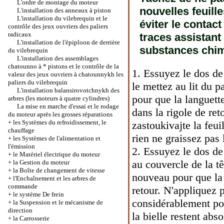
L'ordre de montage du moteur
nouvelles feuill
L'installation des anneaux à piston
L'installation du vilebrequin et le
éviter le contact
contrôle des jeux ouvriers des paliers
radicaux
traces assistant 
L'installation de l'épiploon de derrière
substances chi
du vilebrequin
L'installation des assemblages
chatounno à * pistons et le contrôle de la
1. Essuyez le dos de 
valeur des jeux ouvriers à chatounnykh les
paliers du vilebrequin
le mettez au lit du p
L'installation balansirovotchnykh des
pour que la languette
arbres (les moteurs à quatre cylindres)
La mise en marche d'essai et le rodage
dans la rigole de ret
du moteur après les grosses réparations
+
les Systèmes du refroidissement, le
zastoukivajte la feui
chauffage
rien ne graissez pas 
+
les Systèmes de l'alimentation et
l'émission
2. Essuyez le dos de
+
le Matériel électrique du moteur
au couvercle de la tê
+
la Gestion du moteur
+
la Boîte de changement de vitesse
nouveau pour que la 
+
l'Enchaînement et les arbres de
commande
retour. N'appliquez 
+
le système De frein
considérablement pou
+
la Suspension et le mécanisme de
direction
la bielle restent abs
+
la Carrosserie