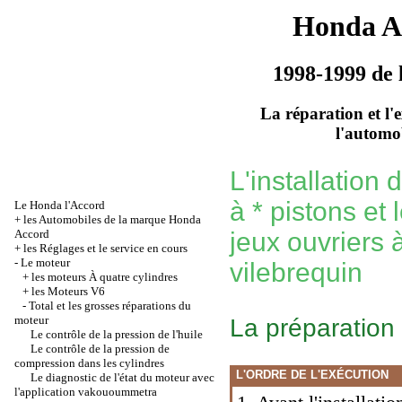
Honda A
1998-1999 de 
La réparation et l'
l'automo
L'installatio
à * pistons et 
Le Honda l'Accord
+
les Automobiles de la marque Honda
Accord
jeux ouvriers 
+
les Réglages et le service en cours
-
Le moteur
vilebrequin
+
les moteurs À quatre cylindres
+
les Moteurs V6
-
Total et les grosses réparations du
moteur
La préparation
Le contrôle de la pression de l'huile
Le contrôle de la pression de
compression dans les cylindres
L'ORDRE DE L'EXÉCUTION
Le diagnostic de l'état du moteur avec
l'application vakouoummetra