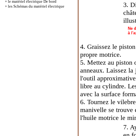
+
le matériel électrique De bord
3. D
+
les Schémas du matériel électrique
chât
illus
Ne d
à l'
4. Graissez le piston
propre motrice.
5. Mettez au piston 
anneaux. Laissez la 
l'outil approximativ
libre au cylindre. Le
avec la surface form
6. Tournez le vilebr
manivelle se trouve
l'huile motrice le mi
7. A
en f