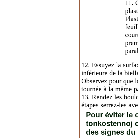
11. 
plas
Plas
feui
cour
prem
para
12. Essuyez la surfac
inférieure de la biell
Observez pour que la
tournée à la même pa
13. Rendez les boulon
étapes serrez-les ave
Pour éviter le 
tonkostennoj de
des signes du 