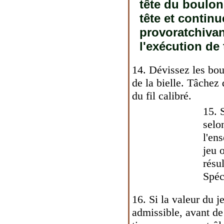
tête du boulon 
tête et contin
provoratchivan
l'exécution de
14. Dévissez les bo
de la bielle. Tâchez
du fil calibré.
15. 
selo
l'en
jeu 
résu
Spéc
16. Si la valeur du 
admissible, avant de 