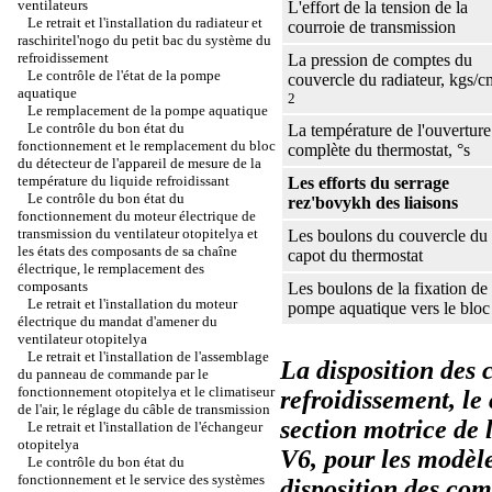
ventilateurs
L'effort de la tension de la
Le retrait et l'installation du radiateur et
courroie de transmission
raschiritel'nogo du petit bac du système du
refroidissement
La pression de comptes du
Le contrôle de l'état de la pompe
couvercle du radiateur, kgs/c
aquatique
2
Le remplacement de la pompe aquatique
Le contrôle du bon état du
La température de l'ouverture
fonctionnement et le remplacement du bloc
complète du thermostat, °s
du détecteur de l'appareil de mesure de la
température du liquide refroidissant
Les efforts du serrage
Le contrôle du bon état du
rez'bovykh des liaisons
fonctionnement du moteur électrique de
transmission du ventilateur otopitelya et
Les boulons du couvercle du
les états des composants de sa chaîne
capot du thermostat
électrique, le remplacement des
composants
Les boulons de la fixation de 
Le retrait et l'installation du moteur
pompe aquatique vers le bloc
électrique du mandat d'amener du
ventilateur otopitelya
Le retrait et l'installation de l'assemblage
La disposition des
du panneau de commande par le
fonctionnement otopitelya et le climatiseur
refroidissement, le
de l'air, le réglage du câble de transmission
section motrice de
Le retrait et l'installation de l'échangeur
otopitelya
V6, pour les modèle
Le contrôle du bon état du
fonctionnement et le service des systèmes
disposition des com