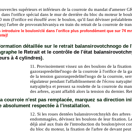
 couvercles supérieurs et inférieurs de la courroie du mandat d'amener 
 dans l'orifice spécial dans le mur de derrière du bloc du moteur le boul
mm (l'orifice est étouffé avec le boulon, qu'il faut dévisser préalablem
yj l'arbre de provoratchivaniya en train du retrait de la courroie de tra
as introduire le boulon/clé dans l'orifice plus profondément que sur 74 
nte)!
formation détaillée sur le retrait balansirovotchnogo de l
agraphe
le Retrait et le contrôle de l'état balansirovotch
urs à 4 cylindres)
.
11. Provisoirement vissez un des boulons de la fixatio
gazoraspredelitel'nogo de la courroie à l'orifice de la g
de la tension gazoraspredelitel'nogo de la courroie, se
régulateur pendant l'affaiblissement de l'écrou natyajite
natyajitelya et pressez sa roulette de la courroie du 
des arbres, ayant affaibli alors la tension du dernier. Ret
la courroie n'est pas remplacée, marquez sa direction init
e absolument respectée à l'installation.
12. Si les roues dentées balansirovotchnykh des arbres 
endommagées, dévissez les boulons de leur fixation. Le 
déjà aisé aux frais de l'introduction du boulon/pivot con
du bloc du moteur, la fixation de l'arbre de devant peut 