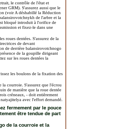
trait, le contrôle de l'état et
'amener GRM
). S'assurez aussi que le
on (voir A déshabillé
la Réduction
balansirovotchnykh de l'arbre et la
st bloqué introduit à l'orifice de
nsmission et fixez-le dans une
 les roues dentées. S'assurez de la
rectrices de devant
tion de derrière balansirovotchnogo
présence de la goupille dirigeant
ttez sur les roues dentées la
vissez les boulons de la fixation des
 la courroie. S'assurez que l'écrou
requin de manière que la roue dentée
trois créneaux, - doit entièrement
 natyajitelya avec l'effort demandé.
ssez fermement par le pouce
oitement être tendue de part
go de la courroie et la