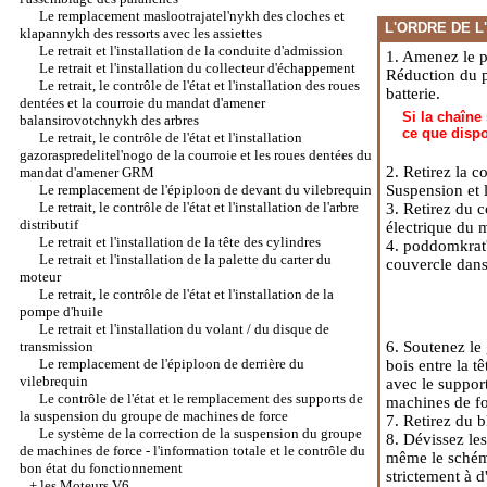
Le remplacement maslootrajatel'nykh des cloches et
L'ORDRE DE L
klapannykh des ressorts avec les assiettes
Le retrait et l'installation de la conduite d'admission
1. Amenez le pi
Le retrait et l'installation du collecteur d'échappement
Réduction du p
Le retrait, le contrôle de l'état et l'installation des roues
batterie.
dentées et la courroie du mandat d'amener
Si la chaîne
balansirovotchnykh des arbres
ce que dispo
Le retrait, le contrôle de l'état et l'installation
gazoraspredelitel'nogo de la courroie et les roues dentées du
2. Retirez la 
mandat d'amener GRM
Le remplacement de l'épiploon de devant du vilebrequin
Suspension et 
Le retrait, le contrôle de l'état et l'installation de l'arbre
3. Retirez du c
distributif
électrique du 
Le retrait et l'installation de la tête des cylindres
4. poddomkrat't
Le retrait et l'installation de la palette du carter du
couvercle dans
moteur
Le retrait, le contrôle de l'état et l'installation de la
pompe d'huile
Le retrait et l'installation du volant / du disque de
transmission
6. Soutenez le 
Le remplacement de l'épiploon de derrière du
bois entre la t
vilebrequin
avec le suppor
Le contrôle de l'état et le remplacement des supports de
machines de f
la suspension du groupe de machines de force
7. Retirez du 
Le système de la correction de la suspension du groupe
8. Dévissez les
de machines de force - l'information totale et le contrôle du
même le schéma 
bon état du fonctionnement
strictement à d
+
les Moteurs V6