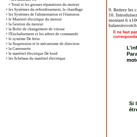
+
Total et les grosses réparations du moteur
+
les Systèmes du refroidissement, le chauffage
9. Retirez les
+
les Systèmes de l'alimentation et l'émission
10. Introduisez
+
le Matériel électrique du moteur
montant 6 x100 
+
la Gestion du moteur
balansirovotchn
+
la Boîte de changement de vitesse
Il ne faut p
+
l'Enchaînement et les arbres de commande
corresponda
+
le système De frein
+
la Suspension et le mécanisme de direction
L'in
+
la Carrosserie
+
le matériel électrique De bord
Par
+
les Schémas du matériel électrique
mote
Si 
êtr