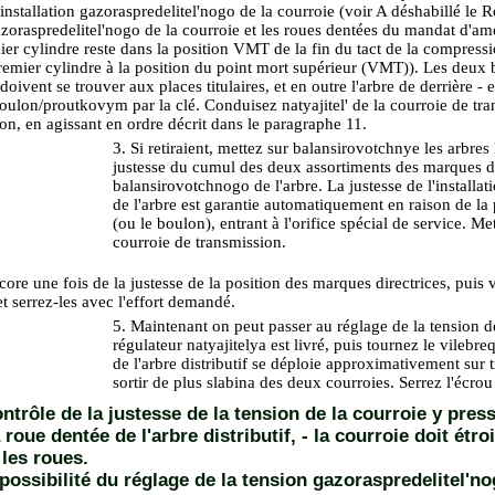
l'installation gazoraspredelitel'nogo de la courroie (voir A déshabillé
le Re
 gazoraspredelitel'nogo de la courroie et les roues dentées du mandat d
er cylindre reste dans la position VMT de la fin du tact de la compressi
remier cylindre à la position du point mort supérieur (VMT)
). Les deux 
oivent se trouver aux places titulaires, et en outre l'arbre de derrière - e
boulon/proutkovym par la clé. Conduisez natyajitel' de la courroie de tra
on, en agissant en ordre décrit dans le paragraphe 11.
3. Si retiraient, mettez sur balansirovotchnye les arbres
justesse du cumul des deux assortiments des marques di
balansirovotchnogo de l'arbre. La justesse de l'installa
de l'arbre est garantie automatiquement en raison de la 
(ou le boulon), entrant à l'orifice spécial de service. Me
courroie de transmission.
core une fois de la justesse de la position des marques directrices, puis 
t serrez-les avec l'effort demandé.
5. Maintenant on peut passer au réglage de la tension de
régulateur natyajitelya est livré, puis tournez le vileb
de l'arbre distributif se déploie approximativement sur 
sortir de plus slabina des deux courroies. Serrez l'écrou
ontrôle de la justesse de la tension de la courroie y pre
 roue dentée de l'arbre distributif, - la courroie doit étr
 les roues.
 possibilité du réglage de la tension gazoraspredelitel'no