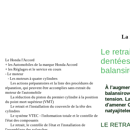
La 
Le retrai
dentées
Le Honda l'Accord
+
les Automobiles de la marque Honda Accord
balansi
+
les Réglages et le service en cours
-
Le moteur
-
Les moteurs à quatre cylindres
Les actions préparatoires et la liste des procédures de
À l'augmen
réparation, qui peuvent être accomplies sans extrait du
moteur de l'automobile
balansirov
La réduction du piston du premier cylindre à la position
tension. L
du point mort supérieur (VMT)
d'amener G
Le retrait et l'installation du couvercle de la tête des
natyajitel
cylindres
Le système VTEC - l'information totale et le contrôle de
l'état des composants
LE RETRA
Le retrait, le contrôle de l'état et l'installation de
l'assemblage des palanches