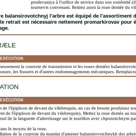
prodevaniya à l'orifice de service dans son extrémité (d
tournevis convenant. Retirez aussi la roue dentée du vi
re balansirovotchnyj l'arbre est équipé de l'assortiment 
 le retrait est nécessaire nettement promarkirovav pour é
age.
RÆLE
'EXÉCUTION
neusement la courroie de transmission et les roues dentées balansirovot
l'usure, les fissures et d'autres endommagements mécaniques. Remplace
LATION
'EXÉCUTION
tat de l'épiploon de devant du vilebrequin, en cas de besoin produisez s
t de l'épiploon de devant du vilebrequin
). Mettez la roue dentée au to
mul de la languette d'atterrissage sur le tourillon avec chponotchnym pa
dans le moyeu de la roue.
tallation de la courroie du mandat d'amener balansirovotchnykh des arbres