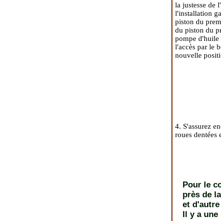
la justesse de 
l'installation
piston du premi
du piston du p
pompe d'huile d
l'accès par le 
nouvelle positi
4. S'assurez en
roues dentées e
Pour le c
près de la
et d'autre
Il y a une