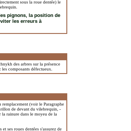
irectement sous la roue dentée) le
lebrequin.
des pignons, la position de
viter les erreurs à
chnykh des arbres sur la présence
z les composants défectueux.
on remplacement (voir le Paragraphe
urillon de devant du vilebrequin, -
r la rainure dans le moyeu de la
 et ses roues dentées s'assurez de