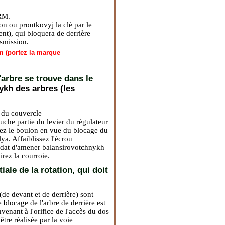
GRM.
on ou proutkovyj la clé par le
ent), qui bloquera de derrière
nsmission.
mm (portez la marque
'arbre se trouve dans le
nykh des arbres (les
n du couvercle
auche partie du levier du régulateur
rrez le boulon en vue du blocage du
lya. Affaiblissez l'écrou
mandat d'amener balansirovotchnykh
irez la courroie.
iale de la rotation, qui doit
(de devant et de derrière) sont
blocage de l'arbre de derrière est
venant à l'orifice de l'accès du dos
être réalisée par la voie