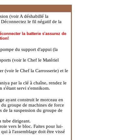
sion (voir A déshabillé
la
. Déconnectez le fil négatif de la
éconnecter la batterie s'assurez de
tion!
 pompe du support d'appui (
la
pports (voir le Chef
le Matériel
er (voir le Chef
la Carrosserie
) et le
niya par la clé à chaîne, rendez le
in s'étant servi s'emnikom.
rge ayant construit le morceau en
ort du groupe de machines de force
ts de la suspension du groupe de
 tube dirigeant.
oie vers le bloc. Faites pour lui-
qui à l'assemblage doit être vissé