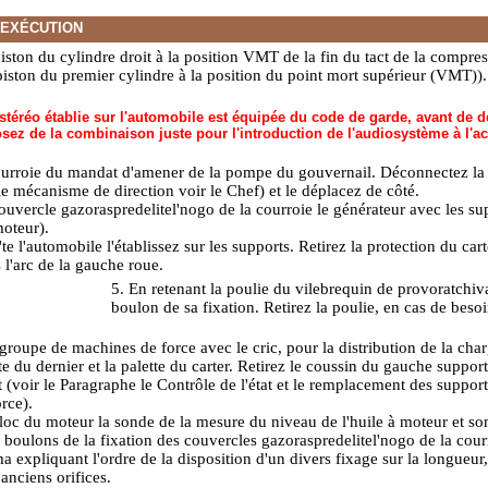
'EXÉCUTION
ston du cylindre droit à la position VMT de la fin du tact de la compres
iston du premier cylindre à la position du point mort supérieur (VMT)
)
 stéréo établie sur l'automobile est équipée du code de garde, avant de d
sez de la combinaison juste pour l'introduction de l'audiosystème à l'ac
courroie du mandat d'amener de la pompe du gouvernail. Déconnectez la
le mécanisme de direction
voir le Chef) et le déplacez de côté.
ouvercle gazoraspredelitel'nogo de la courroie le générateur avec les su
moteur
).
e l'automobile l'établissez sur les supports. Retirez la protection du cart
 l'arc de la gauche roue.
5. En retenant la poulie du vilebrequin de provoratchiva
boulon de sa fixation. Retirez la poulie, en cas de beso
groupe de machines de force avec le cric, pour la distribution de la cha
ête du dernier et la palette du carter. Retirez le coussin du gauche supp
t (voir le Paragraphe
le Contrôle de l'état et le remplacement des suppor
orce
).
bloc du moteur la sonde de la mesure du niveau de l'huile à moteur et son
 boulons de la fixation des couvercles gazoraspredelitel'nogo de la courr
expliquant l'ordre de la disposition d'un divers fixage sur la longueur, 
'anciens orifices.