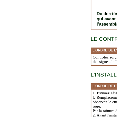
De derriè
qui avant
l'assembl
LE CONT
L'ORDRE DE L
Contrôlez soig
des signes de 
L'INSTAL
L'ORDRE DE L
1. Estimez l'é
le Remplacemen
observez le cu
roue.
Par la rainure 
2. Avant l'ins