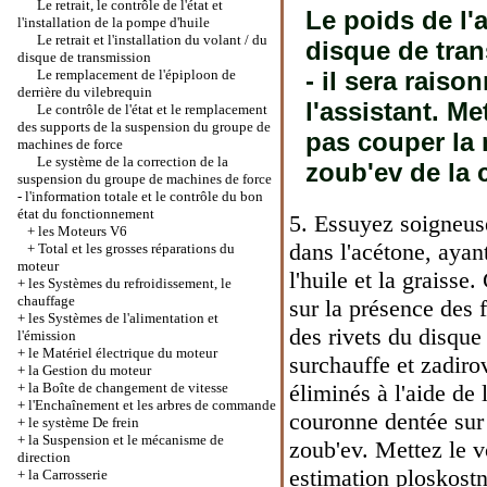
Le retrait, le contrôle de l'état et
Le poids de l'
l'installation de la pompe d'huile
Le retrait et l'installation du volant / du
disque de tran
disque de transmission
Le remplacement de l'épiploon de
- il sera raiso
derrière du vilebrequin
l'assistant. Me
Le contrôle de l'état et le remplacement
des supports de la suspension du groupe de
pas couper la 
machines de force
Le système de la correction de la
zoub'ev de la
suspension du groupe de machines de force
- l'information totale et le contrôle du bon
état du fonctionnement
5. Essuyez soigneuse
+
les Moteurs V6
dans l'acétone, ayan
+
Total et les grosses réparations du
moteur
l'huile et la graisse
+
les Systèmes du refroidissement, le
chauffage
sur la présence des fi
+
les Systèmes de l'alimentation et
des rivets du disque 
l'émission
+
le Matériel électrique du moteur
surchauffe et zadiro
+
la Gestion du moteur
+
la Boîte de changement de vitesse
éliminés à l'aide de 
+
l'Enchaînement et les arbres de commande
couronne dentée sur 
+
le système De frein
+
la Suspension et le mécanisme de
zoub'ev. Mettez le v
direction
estimation ploskostn
+
la Carrosserie