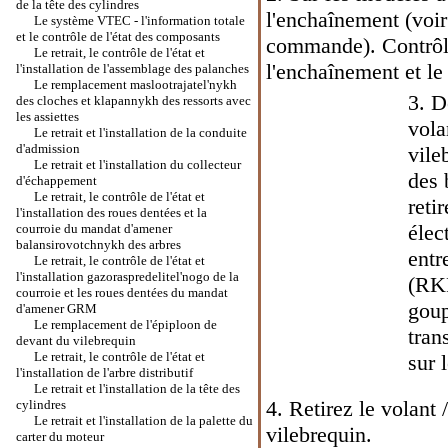
de la tête des cylindres
l'enchaînement (voir
Le système VTEC - l'information totale
et le contrôle de l'état des composants
commande
). Contrô
Le retrait, le contrôle de l'état et
l'enchaînement et le 
l'installation de l'assemblage des palanches
Le remplacement maslootrajatel'nykh
3. D
des cloches et klapannykh des ressorts avec
les assiettes
vola
Le retrait et l'installation de la conduite
d'admission
vile
Le retrait et l'installation du collecteur
des 
d'échappement
Le retrait, le contrôle de l'état et
reti
l'installation des roues dentées et la
élec
courroie du mandat d'amener
balansirovotchnykh des arbres
entr
Le retrait, le contrôle de l'état et
l'installation gazoraspredelitel'nogo de la
(RKP
courroie et les roues dentées du mandat
goup
d'amener GRM
Le remplacement de l'épiploon de
tran
devant du vilebrequin
Le retrait, le contrôle de l'état et
sur 
l'installation de l'arbre distributif
Le retrait et l'installation de la tête des
4. Retirez le volant 
cylindres
Le retrait et l'installation de la palette du
vilebrequin.
carter du moteur