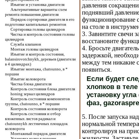
давления сокращени
Изъятие и установка двигателя
Альтернативные варианты схем
поднявший давление
ремонта повышения двигателя
функционирование 
Порядок сортировки двигателя в его
подготовке капитальных ремонтов
на столе в инструме
Сортировка головы цилиндров
3. Завинтите свечи 
Чистка и контроль состояния головы
цилиндров
восстановите функц
Служба клапанов
4. Бросьте двигател
Монтаж головы цилиндров
Изъятие и контроль состояния,
задержкой, необход
balansirovotchnykh, деревьев (двигатели
между тем никакие 
в 4 цилиндрах)
появиться.
Изъятие монтажа, chatounno, в *
поршни
Если будет сле
Изъятие коловорота
Чистка блока двигателя
хлопков в теле
Контроль состояния блока двигателя
установку угла
honing зеркал цилиндров
Контроль состояния компонентов
фаз, gazoraspre
группы, chatounno, в * поршни
Контроль состояния коловорота
Контроль состояния и отбор
5. После запуска на
вложенных листов радикал и
нормальной температ
chatounnykh лестничных площадок
коловорота
контролируя на прис
Монтажный порядок двигателя
жидкости. Заставьте
Установка колец в поршне