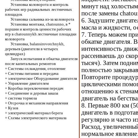
Установка коловорота и контроль
минут над холостым
рабочих игр радикальных лестничных
после замены chato
площадок
Установка сальника из-за коловорота
6. Задушите двигате
Установка монтажа, chatounno, в *
масла и жидкости, 
поршни и контроль ценности рабочих
7. Теперь можем пр
игр в chatounnykh лестничные площадки
коловорота
обкатке двигателя. 
Установка, balansirovotchnykh,
интенсивность движ
деревьев (двигатели в четырех
цилиндрах)
рассеиваешь до скор
Запуск испытания и обкатка двигателя
тысяч). Затем подни
после капитальных ремонтов
+
Системы охлаждения, отопление
полностью закрывав
+
Системы питания и передача
Повторите процедуру
+
электрическое Оборудование двигателя
циклическими помог
+
Управление двигателем
+
Коробка переключения передач
отношению к стенам
+
Соединение и деревья заказа
двигатель на бегства
+
система тормоза
+
Отсрочка и механизм направления
8. Первые 800 км (5
+
Кузов
двигатель в подгот
+
электрический материал берега
+
Схемы электрического материала
регулярно и часто и
Расход, увеличенный
нормальное явление