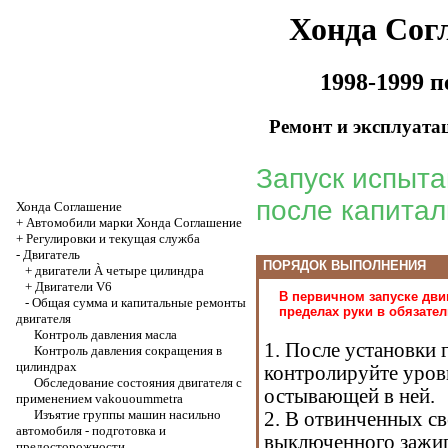
Хонда Сог
1998-1999 
Ремонт и эксплуата
Запуск испыта
после капита
Хонда Соглашение
+
Автомобили марки Хонда Соглашение
+
Регулировки и текущая служба
-
Двигатель
ПОРЯДОК ВЫПОЛНЕНИЯ
+
двигатели À четыре цилиндра
+
Двигатели V6
В первичном запуске дви
-
Общая сумма и капитальные ремонты
пределах руки в обязате
двигателя
Контроль давления масла
1. После установки
Контроль давления сокращения в
цилиндрах
контролируйте уров
Обследование состояния двигателя с
остывающей в ней.
применением vakouoummetra
Изъятие группы машин насильно
2. В отвинченных св
автомобиля - подготовка и
выключенного зажиг
предосторожности