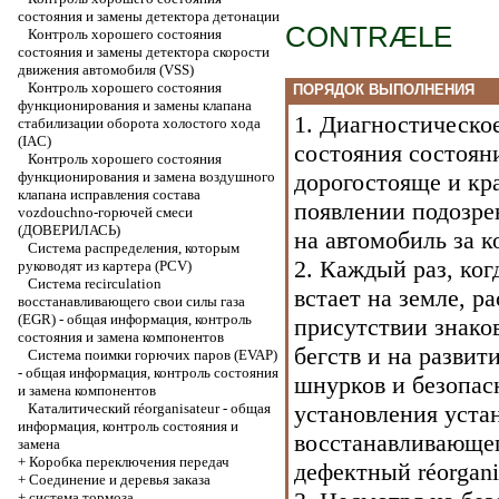
состояния и замены детектора детонации
CONTRÆLE
Контроль хорошего состояния
состояния и замены детектора скорости
движения автомобиля (VSS)
Контроль хорошего состояния
ПОРЯДОК ВЫПОЛНЕНИЯ
функционирования и замены клапана
1. Диагностическо
стабилизации оборота холостого хода
(IAC)
состояния состояни
Контроль хорошего состояния
функционирования и замена воздушного
дорогостояще и кр
клапана исправления состава
появлении подозрен
vozdouchno-горючей смеси
(ДОВЕРИЛАСЬ)
на автомобиль за 
Система распределения, которым
2. Каждый раз, ко
руководят из картера (PCV)
Система recirculation
встает на земле, ра
восстанавливающего свои силы газа
(EGR) - общая информация, контроль
присутствии знако
состояния и замена компонентов
бегств и на развит
Система поимки горючих паров (EVAP)
- общая информация, контроль состояния
шнурков и безопасн
и замена компонентов
Каталитический réorganisateur - общая
установления уста
информация, контроль состояния и
восстанавливающег
замена
+
Коробка переключения передач
дефектный réorgan
+
Соединение и деревья заказа
+
система тормоза