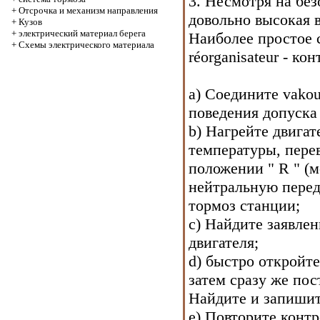
3. Несмотря на без
+
Отсрочка и механизм направления
довольно высокая в
+
Кузов
+
электрический материал берега
Наиболее простое 
+
Схемы электрического материала
réorganisateur - к
a) Соедините vako
поведения допуска 
b) Нагрейте двигат
температуры, перев
положении " R " (м
нейтральную перед
тормоз станции;
c) Найдите заявле
двигателя;
d) быстро откройте
затем сразу же пос
Найдите и запишит
e) Повторите конт