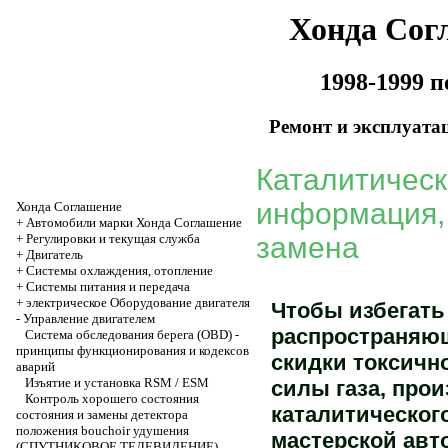
Хонда Сог
1998-1999 
Ремонт и эксплуата
Каталитическ
информация, 
Хонда Соглашение
+
Автомобили марки Хонда Соглашение
+
Регулировки и текущая служба
замена
+
Двигатель
+
Системы охлаждения, отопление
+
Системы питания и передача
+
электрическое Оборудование двигателя
Чтобы избегать
-
Управление двигателем
распространяющ
Система обследования берега (OBD) -
принципы функционирования и кодексов
скидки токсичн
аварий
Изъятие и установка RSM / ESM
силы газа, про
Контроль хорошего состояния
каталитического
состояния и замены детектора
положения bouchoir удушения
мастерской авт
(СПУТНИКОВОЕ ТЕЛЕВИДЕНИЕ)