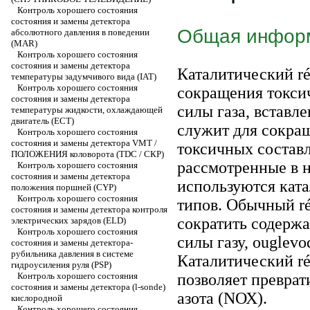
Контроль хорошего состояния
состояния и замены детектора
Общая инфор
абсолютного давления в поведении
(MAR)
Контроль хорошего состояния
состояния и замены детектора
Каталитический ré
температуры задумчивого вида (IAT)
Контроль хорошего состояния
сокращения токси
состояния и замены детектора
силы газа, вставл
температуры жидкости, охлаждающей
двигатель (ЕСТ)
служит для сокра
Контроль хорошего состояния
состояния и замены детектора VMT /
токсичных состав
ПОЛОЖЕНИЯ коловорота (TDC / СКР)
рассмотренные в 
Контроль хорошего состояния
состояния и замены детектора
используются ката
положения поршней (CYP)
Контроль хорошего состояния
типов. Обычный ré
состояния и замены детектора контроля
сократить содерж
электрических зарядов (ELD)
Контроль хорошего состояния
силы газу, ouglevo
состояния и замены детектора-
рубильника давления в системе
Каталитический réo
гидроусиления руля (PSP)
Контроль хорошего состояния
позволяет преврати
состояния и замены детектора (l-sonde)
азота (NОХ).
кислородной
Контроль хорошего состояния