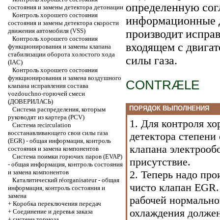
определенную сог
состояния и замены детектора детонации
Контроль хорошего состояния
информационные д
состояния и замены детектора скорости
движения автомобиля (VSS)
производит исправ
Контроль хорошего состояния
входящем с двига
функционирования и замены клапана
стабилизации оборота холостого хода
силы газа.
(IAC)
Контроль хорошего состояния
функционирования и замена воздушного
CONTRÆLE
клапана исправления состава
vozdouchno-горючей смеси
(ДОВЕРИЛАСЬ)
ПОРЯДОК ВЫПОЛНЕНИЯ
Система распределения, которым
руководят из картера (PCV)
1. Для контроля х
Система recirculation
восстанавливающего свои силы газа
детектора степени
(EGR) - общая информация, контроль
клапана электрооб
состояния и замена компонентов
Система поимки горючих паров (EVAP)
присутствие.
- общая информация, контроль состояния
и замена компонентов
2. Теперь надо пр
Каталитический réorganisateur - общая
чисто клапан EGR. 
информация, контроль состояния и
замена
рабочей нормально
+
Коробка переключения передач
охлаждения должен
+
Соединение и деревья заказа
+
система тормоза