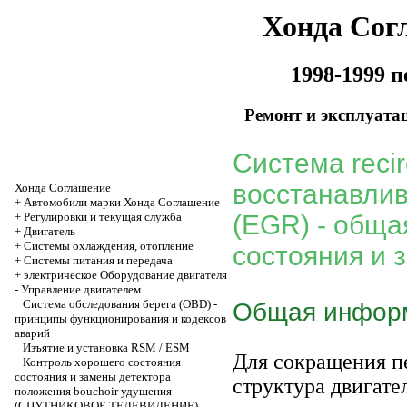
Хонда Сог
1998-1999 
Ремонт и эксплуата
Система recir
восстанавлив
Хонда Соглашение
+
Автомобили марки Хонда Соглашение
+
Регулировки и текущая служба
(EGR) - обща
+
Двигатель
+
Системы охлаждения, отопление
состояния и 
+
Системы питания и передача
+
электрическое Оборудование двигателя
-
Управление двигателем
Система обследования берега (OBD) -
Общая инфор
принципы функционирования и кодексов
аварий
Изъятие и установка RSM / ESM
Для сокращения пе
Контроль хорошего состояния
состояния и замены детектора
структура двигате
положения bouchoir удушения
(СПУТНИКОВОЕ ТЕЛЕВИДЕНИЕ)