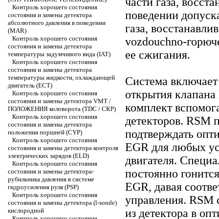
части газа, восст
Контроль хорошего состояния
поведении допуск
состояния и замены детектора
абсолютного давления в поведении
газа, восстанавли
(MAR)
Контроль хорошего состояния
vozdouchno-горюч
состояния и замены детектора
ее сжигания.
температуры задумчивого вида (IAT)
Контроль хорошего состояния
состояния и замены детектора
температуры жидкости, охлаждающей
Система включает
двигатель (ЕСТ)
открытия клапана
Контроль хорошего состояния
состояния и замены детектора VMT /
комплект вспомо
ПОЛОЖЕНИЯ коловорота (TDC / СКР)
Контроль хорошего состояния
детекторов. RSM 
состояния и замены детектора
подтверждать опт
положения поршней (CYP)
Контроль хорошего состояния
EGR для любых у
состояния и замены детектора контроля
электрических зарядов (ELD)
двигателя. Специ
Контроль хорошего состояния
постоянно гонится
состояния и замены детектора-
рубильника давления в системе
EGR, давая соотв
гидроусиления руля (PSP)
Контроль хорошего состояния
управления. RSM 
состояния и замены детектора (l-sonde)
кислородной
из детектора в оп
Контроль хорошего состояния