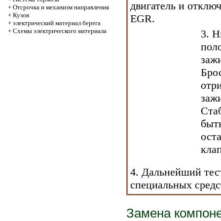
двигатель и отклю
+
Отсрочка и механизм направления
+
Кузов
EGR.
+
электрический материал берега
+
Схемы электрического материала
3. 
пол
заж
Брос
отр
заж
Ста
быт
ост
кла
4. Дальнейший те
специальных средс
Замена компон