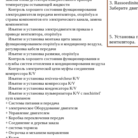
3. Rassoedini
температуры остывающей жидкости
Заберите двиг
Контроль хорошего состояния функционирования
электродвигателя передачи вентилятора, otopitelya и
страны компонентов его электрического канала, замена
компонентов
Изъятие и установка электродвигателя приказа о
приводе вентилятора, otopitelya
5. Установка
Изъятие и установка монтажа щита заказа
вентилятора.
функционированием otopitelya и кондиционер воздуха,
регулировка кабеля передачи
Изъятие и установка развязки, otopitelya
Контроль хорошего состояния функционирования и
службы систем отопления и кондиционирования воздуха
Контроль электрической цепи муфты соединения
компрессора K/V
Изъятие и установка resivera-sécheur K/V
Изъятие и установка компрессора K/V
Изъятие и установка конденсатора K/V
Изъятие и установка пульверизатора K/V с raschiritel'
nym клапаном
+
Системы питания и передача
+
электрическое Оборудование двигателя
+
Управление двигателем
+
Коробка переключения передач
+
Соединение и деревья заказа
+
система тормоза
+
Отсрочка и механизм направления
+
Кузов