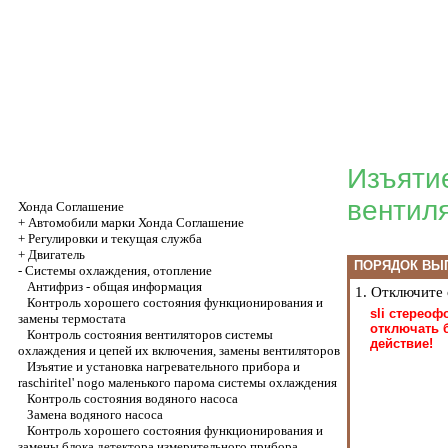
Изъятие
вентиля
Хонда Соглашение
+
Автомобили марки Хонда Соглашение
+
Регулировки и текущая служба
+
Двигатель
ПОРЯДОК ВЫ
-
Системы охлаждения, отопление
Антифриз - общая информация
1. Отключите
Контроль хорошего состояния функционирования и
sli стерео
замены термостата
отключать 
Контроль состояния вентиляторов системы
действие!
охлаждения и цепей их включения, замены вентиляторов
Изъятие и установка нагревательного прибора и
raschiritel' nogo маленького парома системы охлаждения
Контроль состояния водяного насоса
Замена водяного насоса
Контроль хорошего состояния функционирования и
замены блока детектора измерительного прибора