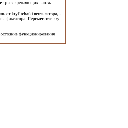
те три закрепляющих винта.
 от kryl' tchatki вентилятора, -
ия фиксатора. Переместите kryl'
 состояние функционирования