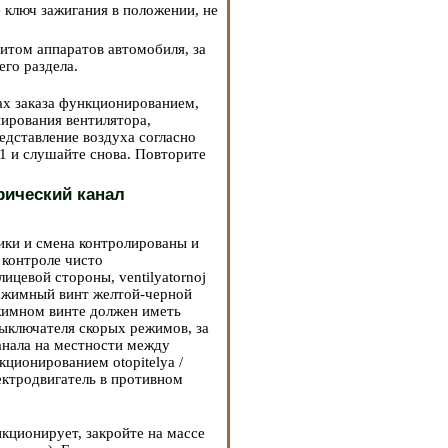
 ключ зажигания в положении, не
щитом аппаратов автомобиля, за
го раздела.
ах заказа функционированием,
ирования вентилятора,
едставление воздуха согласно
1 и слушайте снова. Повторите
рический канал
ники и смена контролированы и
 контроле чисто
ицевой стороны, ventilyatornoj
 зажимный винт желтой-черной
жимном винте должен иметь
ыключателя скорых режимов, за
анала на местности между
ционированием otopitelya /
ектродвигатель в противном
кционирует, закройте на массе