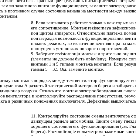
 винт нити без - красный цвет (служишь нитью-ригелем с острым 
землю зажимного винта не функционирует, замените электродвигат
ть в противном случае состояние канала на местности между выкл
 монтажом.
8. Если вентилятор работает только в некоторых из
его сопротивление. Монтаж rezistornaya зафиксиров
под щитом аппаратов. Относительно платежа поме
подтверждая возможность функционирования венти
нижних режимах, во включении вентилятора на макс
пропущен в установках поворот сопротивлений.
9. Заберите rezistornouju монтаж и зрительно оцени
(элементы не должны быть oplavleny). Измерьте с
винтами 1 и 5 типами монтажа контакта. Если резу
гаммы 5 ÷ 3.5 Ом, замените монтаж.
stornaya монтаж в порядке, между тем вентилятор функционирует все
 документам A раздетый
электрический материал берега
и забирать
 кондиционер воздуха. Отключите монтаж электрооборудования лице
ов вентилятора и контролируйте распределение присутствия, prov
акта в различных положениях выключателя. Дефектный выключател
11. Контролируйте состояние смены вентилятора oto
движущем разделе автомобиля. Тяните смену гнезда
хорошего состояния его функционирования (см. Гла
берега
). Prozondiroujte вольтметром зажимные винт