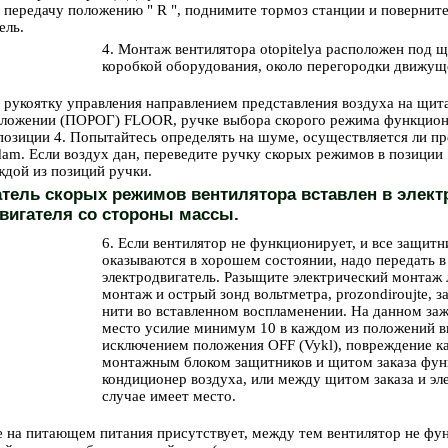
 передачу положению " R ", поднимите тормоз станции и поверните
ель.
4. Монтаж вентилятора otopitelya расположен под 
коробкой оборудования, около перегородки движуще
е рукоятку управления направлением представления воздуха на щит
 положении (ПОРОГ) FLOOR, ручке выбора скорого режима функцион
позиции 4. Попытайтесь определять на шуме, осуществляется ли пр
am. Если воздух дан, переведите ручку скорых режимов в позиции 
ждой из позиций ручки.
ель скорых режимов вентилятора вставлен в элект
вигателя со стороны массы.
6. Если вентилятор не функционирует, и все защит
оказываются в хорошем состоянии, надо передать в
электродвигатель. Разыщите электрический монтаж л
монтаж и острый зонд вольтметра, prozondiroujte,
нити во вставленном воспламенении. На данном за
место усилие минимум 10 в каждом из положений в
исключением положения OFF (Vykl), повреждение к
монтажным блоком защитников и щитом заказа функ
кондиционер воздуха, или между щитом заказа и эл
случае имеет место.
е на питающем питания присутствует, между тем вентилятор не фун