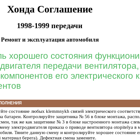
Хонда Соглашение
1998-1999 передачи
Ремонт и эксплуатация автомобиля
ль хорошего состояния функцион
двигателя передачи вентилятора, 
компонентов его электрического 
ентов
ПОЛНЕНИЯ
уйте состояние любых klemmnykh связей электрического соответс
уза батареи. Контролируйте защитника № 56 в блоке монтажа, расп
смен, так же как защитнике № 3 в блоке настроенного монтажа сле
мену электродвигателя приказа о приводе вентилятора otopitelya 
мобиля. Тяните данную смену и контролируйте хорошее состояние е
 материал берега
). Дефектная смена замените.