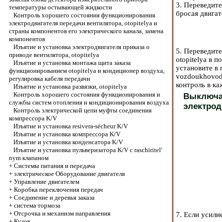
3. Переведите
температуры остывающей жидкости
бросая двигат
Контроль хорошего состояния функционирования
электродвигателя передачи вентилятора, otopitelya и
страны компонентов его электрического канала, замена
компонентов
Изъятие и установка электродвигателя приказа о
5. Переведит
приводе вентилятора, otopitelya
otopitelya в
Изъятие и установка монтажа щита заказа
установите в 
функционированием otopitelya и кондиционер воздуха,
vozdoukhovod
регулировка кабеля передачи
контроль в ка
Изъятие и установка развязки, otopitelya
Контроль хорошего состояния функционирования и
Выключат
службы систем отопления и кондиционирования воздуха
электрод
Контроль электрической цепи муфты соединения
компрессора K/V
Изъятие и установка resivera-sécheur K/V
Изъятие и установка компрессора K/V
Изъятие и установка конденсатора K/V
Изъятие и установка пульверизатора K/V с raschiritel'
nym клапаном
+
Системы питания и передача
+
электрическое Оборудование двигателя
+
Управление двигателем
+
Коробка переключения передач
+
Соединение и деревья заказа
+
система тормоза
+
Отсрочка и механизм направления
7. Если усили
+
Кузов