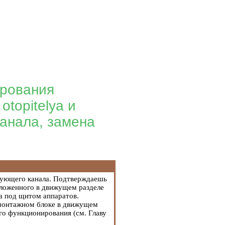
ирования
otopitelya и
канала, замена
твующего канала. Подтверждаешь
оложенного в движущем разделе
ва под щитом аппаратов.
в монтажном блоке в движущем
го функционирования (см. Главу