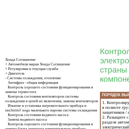
Контро
электро
Хонда Соглашение
+
Автомобили марки Хонда Соглашение
страны 
+
Регулировки и текущая служба
+
Двигатель
компон
-
Системы охлаждения, отопление
Антифриз - общая информация
Контроль хорошего состояния функционирования и
замены термостата
ПОРЯДОК ВЫ
Контроль состояния вентиляторов системы
охлаждения и цепей их включения, замены вентиляторов
1. Контролир
Изъятие и установка нагревательного прибора и
в полноте гр
raschiritel' nogo маленького парома системы охлаждения
защитников / 
Контроль состояния водяного насоса
2. Разыщите с
Замена водяного насоса
разделе авто
Контроль хорошего состояния функционирования и
электрический
замены блока детектора измерительного прибора