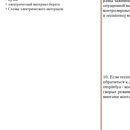
рамы зажимный
+
электрический материал берега
опущенной на 
+
Схемы электрического материала
контролирова
и rezistornoj
10. Если rezi
обратиться к
otopitelya /
скорых режим
винтами конт