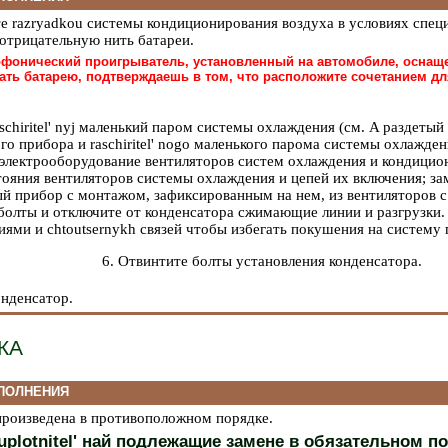
те razryadkou системы кондиционирования воздуха в условиях спец
 отрицательную нить батареи.
офонический проигрыватель, установленный на автомобиле, оснаще
ать батарею, подтверждаешь в том, что расположите сочетанием д
aschiritel' nyj маленький паром системы охлаждения (см. A раздетый
го прибора и raschiritel' nogo маленького парома системы охлажде
 электрооборудование вентиляторов систем охлаждения и кондицио
тояния вентиляторов системы охлаждения и цепей их включения; за
ый прибор с монтажом, зафиксированным на нем, из вентиляторов с
болты и отключите от конденсатора сжимающие линии и разгрузки. 
ями и chtoutsernykh связей чтобы избегать покушения на систему 
6. Отвинтите болты установления конденсатора.
онденсатор.
КА
ПОЛНЕНИЯ
 произведена в противоположном порядке.
uplotnitel' най подлежащие замене в обязательном по