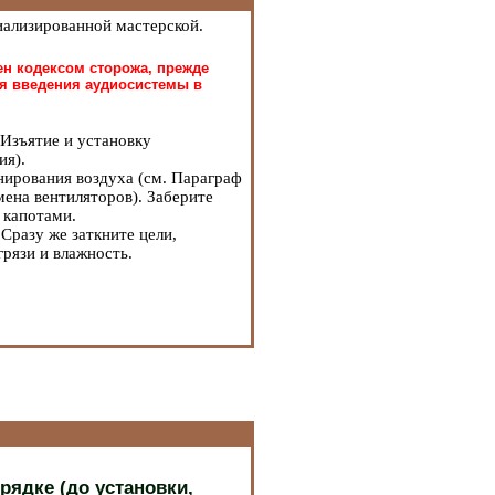
иализированной мастерской.
н кодексом сторожа, прежде
ля введения аудиосистемы в
Изъятие и установку
ния
).
нирования воздуха (см. Параграф
мена вентиляторов
). Заберите
 капотами.
Сразу же заткните цели,
грязи и влажность.
рядке (до установки,