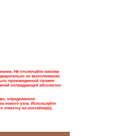
ением. Не отключайте никоим
едварительно не выполнявших
быть произведенной силами
i линий охлаждающей абсолютно
во, определенное
 нового узла. Используйте
 этикетку на контейнере).