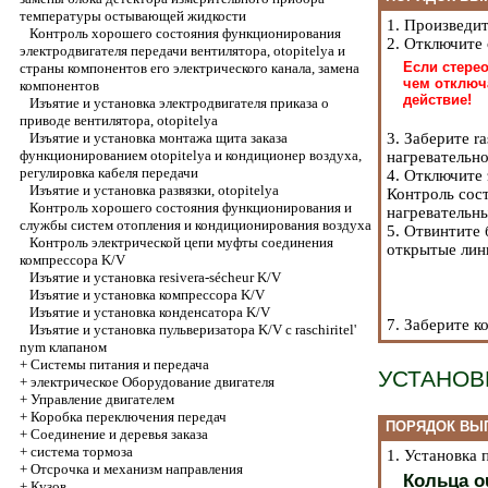
температуры остывающей жидкости
1. Произведи
Контроль хорошего состояния функционирования
2. Отключите
электродвигателя передачи вентилятора, otopitelya и
Если стере
страны компонентов его электрического канала, замена
чем отключ
компонентов
действие!
Изъятие и установка электродвигателя приказа о
приводе вентилятора, otopitelya
Изъятие и установка монтажа щита заказа
3. Заберите r
функционированием otopitelya и кондиционер воздуха,
нагревательно
регулировка кабеля передачи
4. Отключите
Изъятие и установка развязки, otopitelya
Контроль сос
Контроль хорошего состояния функционирования и
нагревательн
службы систем отопления и кондиционирования воздуха
5. Отвинтите 
Контроль электрической цепи муфты соединения
открытые лини
компрессора K/V
Изъятие и установка resivera-sécheur K/V
Изъятие и установка компрессора K/V
Изъятие и установка конденсатора K/V
7. Заберите к
Изъятие и установка пульверизатора K/V с raschiritel'
nym клапаном
+
Системы питания и передача
УСТАНОВ
+
электрическое Оборудование двигателя
+
Управление двигателем
+
Коробка переключения передач
ПОРЯДОК ВЫ
+
Соединение и деревья заказа
+
система тормоза
1. Установка
+
Отсрочка и механизм направления
Кольца o
+
Кузов