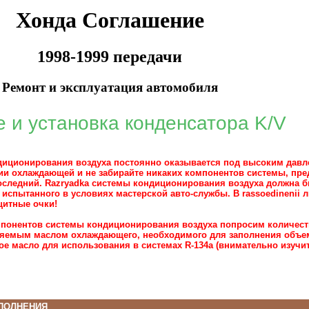
Хонда Соглашение
1998-1999 передачи
Ремонт и эксплуатация автомобиля
 и установка конденсатора K/V
диционирования воздуха постоянно оказывается под высоким давл
ии охлаждающей и не забирайте никаких компонентов системы, пр
последний. Razryadka системы кондиционирования воздуха должна 
 испытанного в условиях мастерской авто-службы. В rassoedineni
щитные очки!
мпонентов системы кондиционирования воздуха попросим количест
яемым маслом охлаждающего, необходимого для заполнения объема
ое масло для использования в системах R-134a (внимательно изучите
ПОЛНЕНИЯ