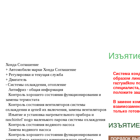
Изъятие
Хонда Соглашение
+
Автомобили марки Хонда Соглашение
Система кон
+
Регулировки и текущая служба
образом лин
+
Двигатель
razryadkou 
-
Системы охлаждения, отопление
специалиста,
Антифриз - общая информация
положите за
Контроль хорошего состояния функционирования и
замены термостата
В замене ко
Контроль состояния вентиляторов системы
взаимозамен
охлаждения и цепей их включения, замены вентиляторов
только готов
Изъятие и установка нагревательного прибора и
raschiritel' nogo маленького парома системы охлаждения
ИЗЪЯТИЕ
Контроль состояния водяного насоса
Замена водяного насоса
Контроль хорошего состояния функционирования и
ПОРЯДОК ВЫ
замены блока детектора измерительного прибора