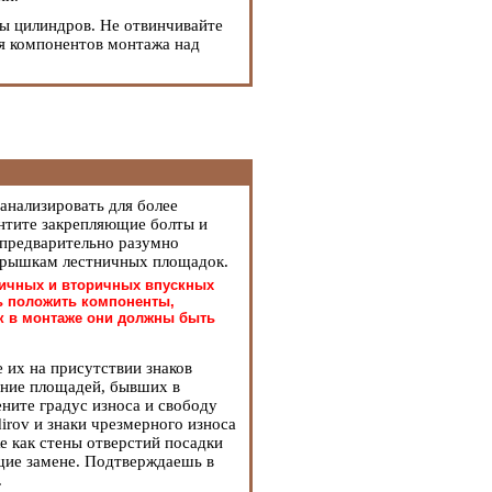
вы цилиндров. Не отвинчивайте
я компонентов монтажа над
анализировать для более
нтите закрепляющие болты и
 предварительно разумно
крышкам лестничных площадок.
вичных и вторичных впускных
ь положить компоненты,
ак в монтаже они должны быть
.
 их на присутствии знаков
яние площадей, бывших в
ните градус износа и свободу
irov и знаки чрезмерного износа
е как стены отверстий посадки
ие замене. Подтверждаешь в
.