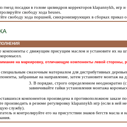
з гнезд посадки в голове цилиндров корректоров klapannykh, игр и
тролируйте свободу хода heuses.
уйте свободу хода поршней, синхронизирующих в сборках приказ о
КА
ПОЛНЕНИЯ
се компоненты с движущим присущим маслом и установите их на ш
 коромысел.
нимание на маркировку, отличающую компоненты левой стороны, pr
о специальным смазочным материалом для дистрибутивных деревье
оненты, забранные на направление, затем установите монтаж на д
3. В порядке, строго определенном неоднократно (
завинчивайте гайки установления монтажа коромыс
оставшихся компонентов произведена в противоположном заказе по 
те производить в резюме регулировку klapannykh игр (если в ней н
ущую службу
).
игатель и контролируйте его на присутствии знаков бегств масла и
ания.