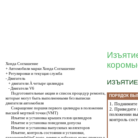
Изъятие
коромы
Хонда Соглашение
+
Автомобили марки Хонда Соглашение
+
Регулировки и текущая служба
-
Двигатель
ИЗЪЯТИЕ
+
двигатели À четыре цилиндра
-
Двигатели V6
Подготовительные акции и список процедур ремонта,
ПОРЯДОК ВЫ
которые могут быть выполненными без выписки
двигателя автомобиля
1. Поднимите
Сокращение поршня первого цилиндра в положении
2. Приведите
высшей мертвой точки (VMT)
положении вы
Изъятие и установка крышек голов цилиндров
контроль сост
Изъятие и установка поведения допуска
Изъятие и установка выпускных коллекторов
Изъятие, контроль состояния и установки,
gazoraspredelitel' nogo, ремня и зубчатых колес приказа о