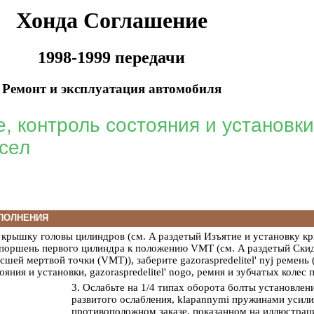
Хонда Соглашение
1998-1999 передачи
Ремонт и эксплуатация автомобиля
, контроль состояния и установк
сел
ПОЛНЕНИЯ
 крышку головы цилиндров (см. A раздетый
Изъятие и установку к
 поршень первого цилиндра к положению VMT (см. A раздетый
Скид
сшей мертвой точки (VMT))
, заберите gazoraspredelitel' nyj ремень
ояния и установки, gazoraspredelitel' nogo, ремня и зубчатых коле
3. Ослабьте на 1/4 типах оборота болты установлен
развитого ослабления, klapannymi пружинами усилия
противоположном заказе, показанном на иллюстрац