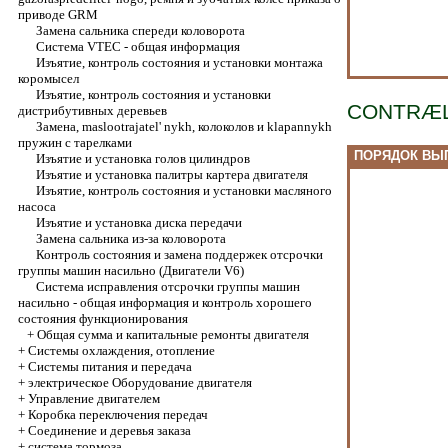
приводе GRM
Замена сальника спереди коловорота
Система VTEC - общая информация
Изъятие, контроль состояния и установки монтажа
коромысел
Изъятие, контроль состояния и установки
CONTRÆ
дистрибутивных деревьев
Замена, maslootrajatel' nykh, колоколов и klapannykh
пружин с тарелками
ПОРЯДОК ВЫ
Изъятие и установка голов цилиндров
Изъятие и установка палитры картера двигателя
Изъятие, контроль состояния и установки масляного
насоса
Изъятие и установка диска передачи
Замена сальника из-за коловорота
Контроль состояния и замена поддержек отсрочки
группы машин насильно (Двигатели V6)
Система исправления отсрочки группы машин
насильно - общая информация и контроль хорошего
состояния функционирования
+
Общая сумма и капитальные ремонты двигателя
+
Системы охлаждения, отопление
+
Системы питания и передача
+
электрическое Оборудование двигателя
+
Управление двигателем
+
Коробка переключения передач
+
Соединение и деревья заказа
+
система тормоза