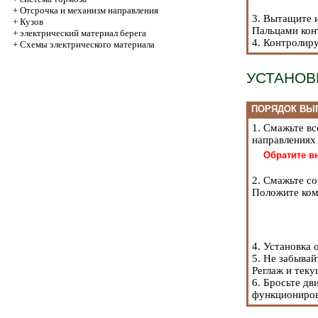
+
Отсрочка и механизм направления
3. Вытащите и
+
Кузов
Пальцами кон
+
электрический материал берега
4. Контролир
+
Схемы электрического материала
УСТАНОВ
ПОРЯДОК ВЫ
1. Смажьте в
направлениях
Обратите в
2. Смажьте с
Положите комп
4. Установка 
5. Не забывай
Реглаж и тек
6. Бросьте дв
функциониров