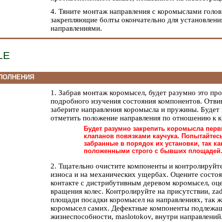
4. Тяните монтаж направления с коромыслами голо
закрепляющие болты окончательно для установлени
направлениями.
LE
ПОЛНЕНИЯ
1. Забрав монтаж коромысел, будет разумно это про
подробного изучения состояния компонентов. Отви
заберите направления коромысла и пружины. Будет
отметить положение направления по отношению к 
Будет разумно закрепить коромысла пер
клапанов повязками каучука. Попытайтес
забранные в порядок их установки, так к
положенными строго с бывших площадей
2. Тщательно очистите компоненты и контролируйте
износа и на механических ущербах. Оцените состо
контакте с дистрибутивным деревом коромысел, оце
вращения колес. Контролируйте на присутствии, zad
площади посадки коромысел на направлениях, так ж
коромысел самих. Дефектные компоненты подлежащ
жизнеспособности, maslotokov, внутри направлений