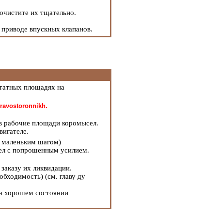
 очистите их тщательно.
 приводе впускных клапанов.
татных площадях на
avostoronnikh.
в рабочие площади коромысел.
вигателе.
с маленьким шагом)
ел с попрошенным усилием.
заказу их ликвидации.
еобходимость) (см.
главу ду
 на хорошем состоянии