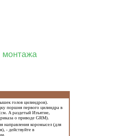
и монтажа
рышек голов цилиндров
).
ку поршня первого цилиндра в
 (см. A раздетый
Изъятие,
с приказа о приводе GRM
).
ия направления коромысел (для
), - действуйте в
ии.