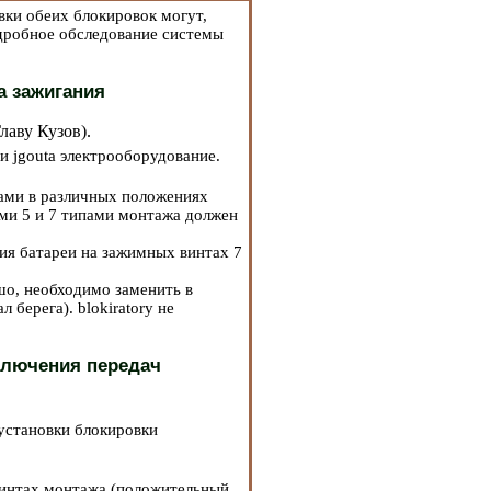
вки обеих блокировок могут,
дробное обследование системы
а зажигания
Главу
Кузов
).
ти jgouta электрооборудование.
ами в различных положениях
ами 5 и 7 типами монтажа должен
лия батареи на зажимных винтах 7
шо, необходимо заменить в
л берега
). blokiratory не
ключения передач
 установки блокировки
винтах монтажа (положительный