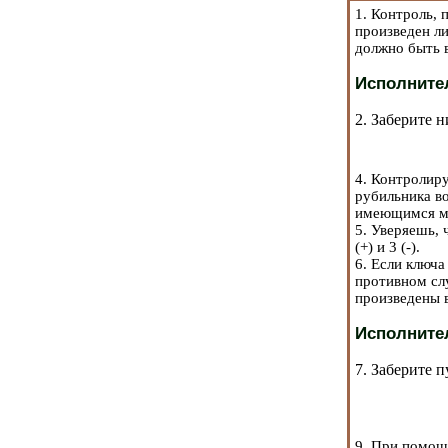
1. Контроль,
произведен л
должно быть 
Исполните
2. Заберите 
4. Контролир
рубильника во
имеющимся мес
5. Уверяешь, 
(+) и 3 (-).
6. Если ключа
противном сл
произведены 
Исполните
7. Заберите п
9. При помощ