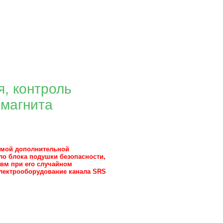
, контроль
омагнита
емой дополнительной
ло блока подушки безопасности,
авм при его случайном
 электрооборудование канала SRS