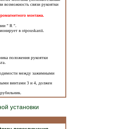
нии возможность связи рукоятки
тромагнитного монтажа.
ии " R ".
ионирует в otpouskanii.
ьника положения рукоятки
та.
оводимости между зажимными
ными винтами 3 и 4, должен
-рубильник.
ной установки