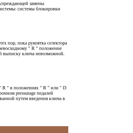
едупреждающей замены
системы: системы блокировки
ех пор, пока рукоятка селектора
превосходному " R " положение
ей выписку ключа невозможной.
 R " в положениях " R " или " D
хронном pressurage педалей
ованной путем введения ключа в