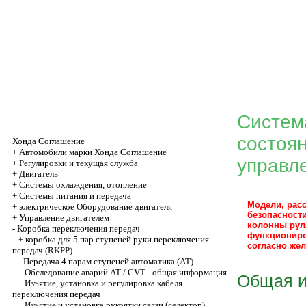
Систем
состоян
Хонда Соглашение
+
Автомобили марки Хонда Соглашение
управл
+
Регулировки и текущая служба
+
Двигатель
+
Системы охлаждения, отопление
+
Системы питания и передача
Модели, рас
+
электрическое Оборудование двигателя
безопасност
+
Управление двигателем
колонны руля
-
Коробка переключения передач
функциониро
+
коробка для 5 пар ступеней руки переключения
согласно жел
передач (RKPP)
-
Передача 4 парам ступеней автоматика (AT)
Обследование аварий АТ / CVT - общая информация
Общая 
Изъятие, установка и регулировка кабеля
переключения передач
Изъятие и установка рукоятки связи (селектор)