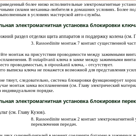
 приведенный более низко исполнительные электромагнитные устано
ичными силами механика-любителя в домашних условиях. Более по
выполненным в условиях мастерской авто-службы.
льная электромагнитная установка блокировки ключ
нижний раздел отделки щита аппаратов и поддержку колена (см. 
3. Rassoedinite монтаж 7 контакт существенной час
уйте монтаж на присутствии проводимости между зажимными винт
спламенения. В outaplivanii ключа в замке между зажимными винт
то проводимостью, в otpouskanii ключа, - отсутствует.
что выписка ключа не покажется возможной для представления уси
 не тянут, следовательно, система блокировки функционирует хоро
учае монтаж замка воспламенения (см. Главу
электрический материа
в индивидуальном порядке.
льная электромагнитная установка блокировки пере
ульт (см. Главу
Кузов
).
8. Rassoedinite монтаж 2 контакт электромагнитной
переключения передач.
и двух сыновей-ригелей в момент соедините батарею в зажимных 