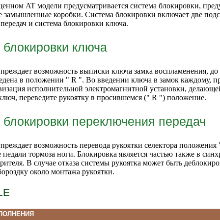
щенном AT модели предусматривается система блокировки, пр
е замышленные коробки. Система блокировки включает две под
передач и система блокировки ключа.
 блокировки ключа
преждает возможность выписки ключа замка воспламенения, до т
ведена в положении " R ". Во введении ключа в замок каждому, 
визация исполнительной электромагнитной установки, делающ
ключ, переведите рукоятку в просившемся (" R ") положение.
 блокировки переключения передач
преждает возможность перевода рукоятки селектора положения "
ge педали тормоза ноги. Блокировка является частью также в син
орителя. В случае отказа системы рукоятка может быть деблокир
ороздку около монтажа рукоятки.
LE
ПОЛНЕНИЯ