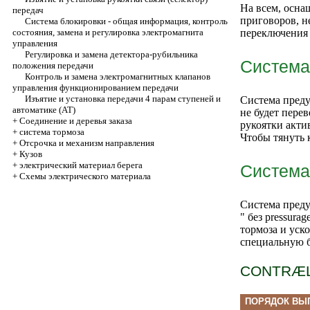
На всем, осна
передач
приговоров, н
Система блокировки - общая информация, контроль
состояния, замена и регулировка электромагнита
переключения 
управления
Регулировка и замена детектора-рубильника
Система
положения передачи
Контроль и замена электромагнитных клапанов
управления функционированием передачи
Изъятие и установка передачи 4 парам ступеней и
Система преду
автоматике (AT)
не будет пере
+
Соединение и деревья заказа
рукоятки акти
+
система тормоза
Чтобы тянуть 
+
Отсрочка и механизм направления
+
Кузов
+
электрический материал берега
Система
+
Схемы электрического материала
Система преду
" без pressura
тормоза и уск
специальную б
CONTRÆ
ПОРЯДОК ВЫ