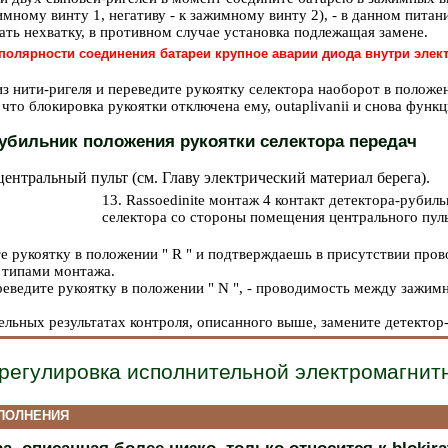
имному винту 1, негативу - к зажимному винту 2), - в данном пита
ть нехватку, в противном случае установка подлежащая замене.
полярности соединения батареи крупное аварии диода внутри элек
из нити-ригеля и переведите рукоятку селектора наоборот в положен
 что блокировка рукоятки отключена ему, outaplivanii и снова функц
убильник положения рукоятки селектора передач
центральный пульт (см. Главу
электрический материал берега
).
13. Rassoedinite монтаж 4 контакт детектора-рубил
селектора со стороны помещения центрального пуль
те рукоятку в положении " R " и подтверждаешь в присутствии пр
4 типами монтажа.
реведите рукоятку в положении " N ", - проводимость между зажим
ельных результатах контроля, описанного выше, замените детектор
регулировка исполнительной электромагнит
ПОЛНЕНИЯ