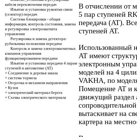
кабеля переключения передач
В отчислении от м
Изъятие и установка рукоятки связи
5 пар ступеней RK
(селектор) передач
Система блокировки - общая
передача (AT). Вс
информация, контроль состояния, замена
и регулировка электромагнита
ступеней AT.
управления
Регулировка и замена детектора-
рубильника положения передачи
Использованный н
Контроль и замена электромагнитных
клапанов управления
AT имеют структур
функционированием передачи
электронным упра
Изъятие и установка передачи 4 парам
ступеней и автоматике (AT)
моделей на 4 цили
+
Соединение и деревья заказа
+
система тормоза
VAKHA, по моделя
+
Отсрочка и механизм направления
Помещение AT и к
+
Кузов
+
электрический материал берега
движущий раздел 
+
Схемы электрического материала
сопроводительной
вытаскивает на с
картера на местно