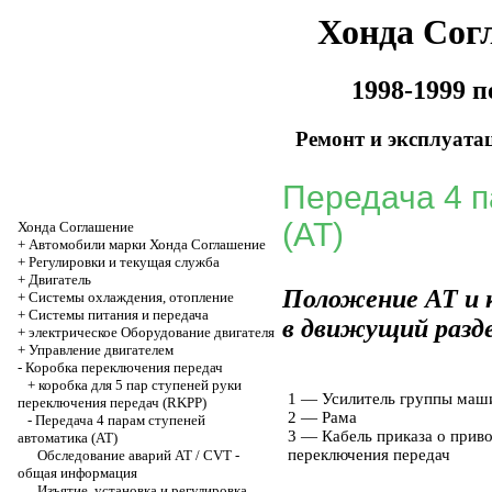
Хонда Сог
1998-1999 
Ремонт и эксплуата
Передача 4 п
(AT)
Хонда Соглашение
+
Автомобили марки Хонда Соглашение
+
Регулировки и текущая служба
+
Двигатель
Положение AT и 
+
Системы охлаждения, отопление
+
Системы питания и передача
в движущий разде
+
электрическое Оборудование двигателя
+
Управление двигателем
-
Коробка переключения передач
+
коробка для 5 пар ступеней руки
1 — Усилитель группы маш
переключения передач (RKPP)
2 — Рама
-
Передача 4 парам ступеней
3 — Кабель приказа о прив
автоматика (AT)
переключения передач
Обследование аварий АТ / CVT -
общая информация
Изъятие, установка и регулировка