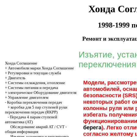
Хонда Сог
1998-1999 
Ремонт и эксплуата
Изъятие, уста
переключения
Хонда Соглашение
+
Автомобили марки Хонда Соглашение
+
Регулировки и текущая служба
+
Двигатель
Модели, рассмотре
+
Системы охлаждения, отопление
+
Системы питания и передача
автомобилей, осн
+
электрическое Оборудование двигателя
безопасности (SRS
+
Управление двигателем
некоторых работ о
-
Коробка переключения передач
+
коробка для 5 пар ступеней руки
колонны руля или 
переключения передач (RKPP)
избегать получени
-
Передача 4 парам ступеней
функционировании 
автоматика (AT)
Обследование аварий АТ / CVT -
берега
). Легко от
общая информация
согласно желтому 
Изъятие, установка и регулировка