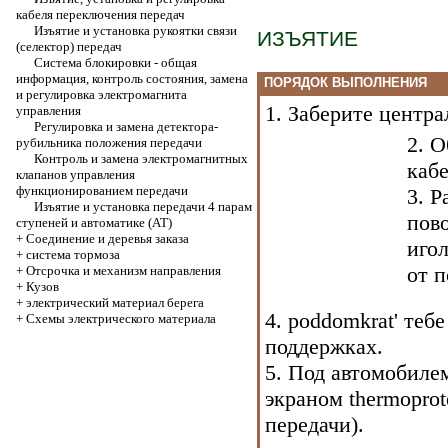
кабеля переключения передач
Изъятие и установка рукоятки связи
ИЗЪЯТИЕ
(селектор) передач
Система блокировки - общая
информация, контроль состояния, замена
ПОРЯДОК ВЫПОЛНЕНИЯ
и регулировка электромагнита
1. Заберите центра
управления
Регулировка и замена детектора-
2. О
рубильника положения передачи
Контроль и замена электромагнитных
кабе
клапанов управления
функционированием передачи
3. Р
Изъятие и установка передачи 4 парам
пово
ступеней и автоматике (AT)
+
Соединение и деревья заказа
игол
+
система тормоза
от 
+
Отсрочка и механизм направления
+
Кузов
+
электрический материал берега
4. poddomkrat' теб
+
Схемы электрического материала
поддержках.
5. Под автомобиле
экраном thermoprote
передачи
).