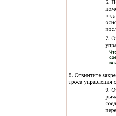
6. 
пом
под
осн
пос
7. 
упр
Чт
со
вл
8. Отвинтите зак
троса управления 
9. О
рыча
сое
пере