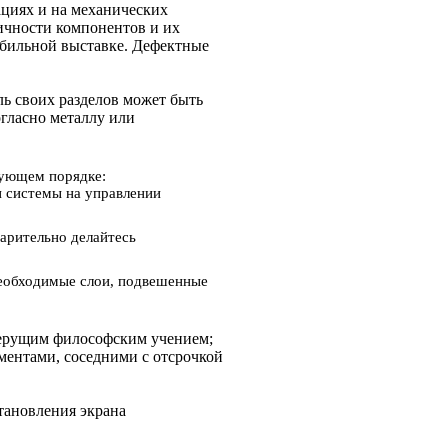
ациях и на механических
ичности компонентов и их
обильной выставке. Дефектные
ь своих разделов может быть
гласно металлу или
дующем порядке:
и системы на управлении
варительно делайтесь
необходимые слои, подвешенные
иберущим философским учением;
ементами, соседними с отсрочкой
тановления экрана