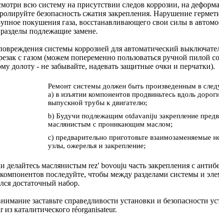
смотри всю систему на присутствии следов коррозии, на деформ
ролируйте безопасность сжатия закрепления. Нарушение гермет
упное покушения газа, восстанавливающего свои силы в автом
разделы подлежащие замене.
повреждения системы коррозией для автоматический выключател
езак с газом (можем попеременно пользоваться ручной пилой со
му долоту - не забывайте, надевать защитные очки и перчатки).
Ремонт системы должен быть произведенным в сле
a) в изъятии компонентов продвиньтесь вдоль дорог
выпускной трубы к двигателю;
b) Будучи подлежащим otdavaniju закрепление пред
маслянистым с проникающим маслом;
c) предварительно приготовьте взаимозаменяемые 
узлы, ожерелья и закрепление;
ки делайтесь маслянистым rez' bovouju часть закрепления с ант
е компонентов последуйте, чтобы между разделами системы и эл
ался достаточный набор.
нимание заставьте справедливости установки и безопасности ус
r из каталитического réorganisateur.