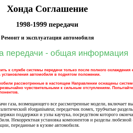
Хонда Соглашение
1998-1999 передачи
Ремонт и эксплуатация автомобиля
а передачи - общая информация
пить к службе системы передачи только после полного охлаждения 
ь установления автомобиля в поднятом положении.
обили рассмотренные в настоящем Направлении оснащены системо
чрезвычайно чувствительными к сильным отступлениям. Попытайтес
понентов.
ачи газа, возмещающего все рассмотренные модели, включает вы
талитический réorganisateur, передатчик помех, трубчатые раздел
ддержки поддержки и узлы каучука, посредством которого окон
биля. Некорректная установка компонентов и разделы любезной
ации, переданные в кузове автомобиля.