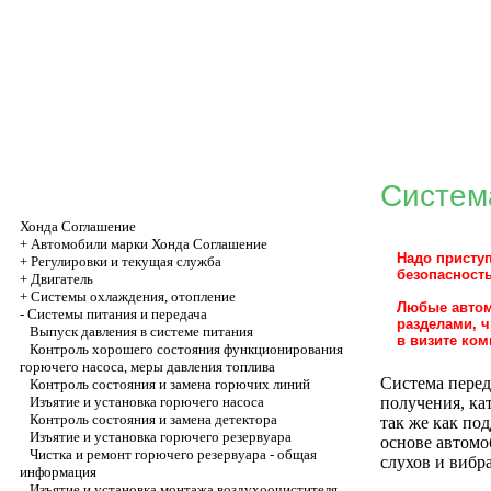
Систем
Хонда Соглашение
+
Автомобили марки Хонда Соглашение
Надо присту
+
Регулировки и текущая служба
безопасност
+
Двигатель
+
Системы охлаждения, отопление
Любые автом
-
Системы питания и передача
разделами, 
Выпуск давления в системе питания
в визите ком
Контроль хорошего состояния функционирования
горючего насоса, меры давления топлива
Система перед
Контроль состояния и замена горючих линий
Изъятие и установка горючего насоса
получения, ка
Контроль состояния и замена детектора
так же как по
Изъятие и установка горючего резервуара
основе автомо
Чистка и ремонт горючего резервуара - общая
слухов и вибр
информация
Изъятие и установка монтажа воздухоочистителя