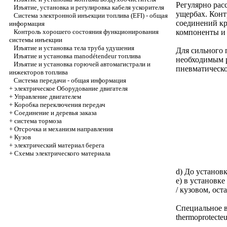
Регулярно рас
Изъятие, установка и регулировка кабеля ускорителя
ущербах. Конт
Система электронной инъекции топлива (EFI) - общая
соединений кр
информация
Контроль хорошего состояния функционирования
компоненты и 
системы инъекции
Изъятие и установка тела труба удушения
Для сильного 
Изъятие и установка manodétendeur топлива
необходимым р
Изъятие и установка горючей автомагистрали и
пневматическо
инжекторов топлива
Система передачи - общая информация
+
электрическое Оборудование двигателя
+
Управление двигателем
+
Коробка переключения передач
+
Соединение и деревья заказа
+
система тормоза
+
Отсрочка и механизм направления
+
Кузов
+
электрический материал берега
+
Схемы электрического материала
d) До установ
e) в установк
/ кузовом, ост
Специальное в
thermoprotecteu