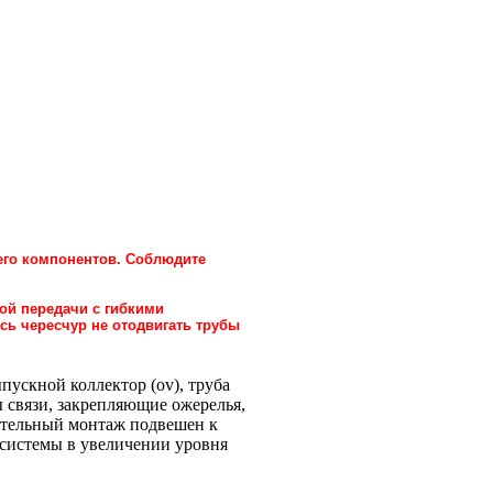
его компонентов. Соблюдите
й передачи с гибкими
ь чересчур не отодвигать трубы
пускной коллектор (ov), труба
ы связи, закрепляющие ожерелья,
чательный монтаж подвешен к
 системы в увеличении уровня