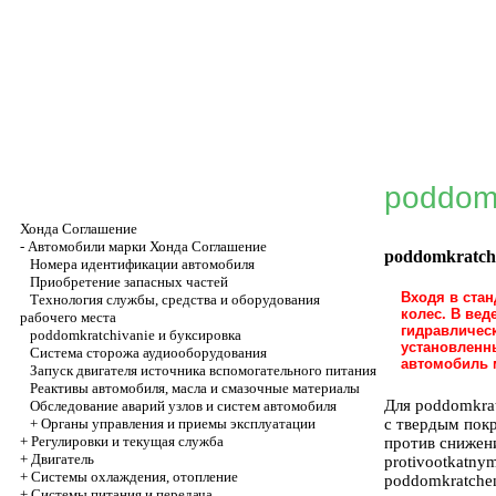
poddomk
Хонда Соглашение
-
Автомобили марки Хонда Соглашение
poddomkratch
Номера идентификации автомобиля
Приобретение запасных частей
Входя в ста
Технология службы, средства и оборудования
колес. В ве
рабочего места
гидравлическ
poddomkratchivanie и буксировка
установленн
Система сторожа аудиооборудования
автомобиль м
Запуск двигателя источника вспомогательного питания
Реактивы автомобиля, масла и смазочные материалы
Для poddomkrat
Обследование аварий узлов и систем автомобиля
+
Органы управления и приемы эксплуатации
с твердым пок
+
Регулировки и текущая служба
против снижен
+
Двигатель
protivootkatny
+
Системы охлаждения, отопление
poddomkratchen
+
Системы питания и передача