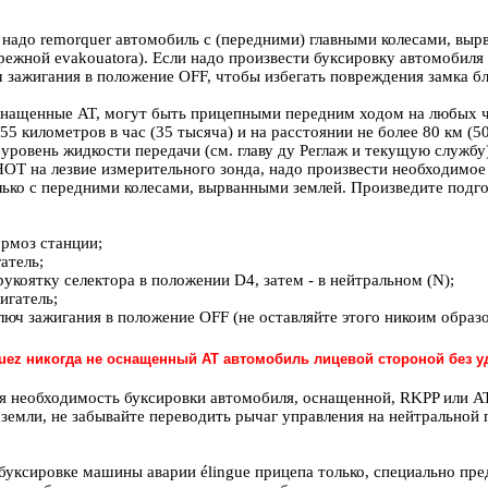
 надо remorquer автомобиль с (передними) главными колесами, выр
ежной evakouatora). Если надо произвести буксировку автомобиля 
 зажигания в положение OFF, чтобы избегать повреждения замка бл
нащенные AT, могут быть прицепными передним ходом на любых че
 километров в час (35 тысяча) и на расстоянии не более 80 км (5
уровень жидкости передачи (см.
главу ду Реглаж и текущую службу
ОТ на лезвие измерительного зонда, надо произвести необходимое 
лько с передними колесами, вырванными землей. Произведите под
ормоз станции;
атель;
рукоятку селектора в положении D4, затем - в нейтральном (N);
игатель;
люч зажигания в положение OFF (не оставляйте этого никоим обра
uez никогда не оснащенный AT автомобиль лицевой стороной без у
я необходимость буксировки автомобиля, оснащенной, RKPP или AT 
 земли, не забывайте переводить рычаг управления на нейтральной 
буксировке машины аварии élingue прицепа только, специально пре