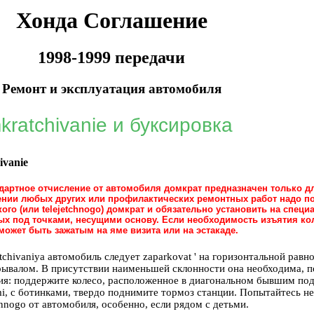
Хонда Соглашение
1998-1999 передачи
Ремонт и эксплуатация автомобиля
ratchivanie и буксировка
ivanie
ндартное отчисление от автомобиля домкрат предназначен только 
дении любых других или профилактических ремонтных работ надо 
ого (или telejetchnogo) домкрат и обязательно установить на спец
ых под точками, несущими основу. Если необходимость изъятия кол
ожет быть зажатым на яме визита или на эстакаде.
chivaniya автомобиль следует zaparkovat ' на горизонтальной рав
рывалом. В присутствии наименьшей склонности она необходима, п
ия: поддержите колесо, расположенное в диагональном бывшим по
mi, с ботинками, твердо поднимите тормоз станции. Попытайтесь не
nogo от автомобиля, особенно, если рядом с детьми.