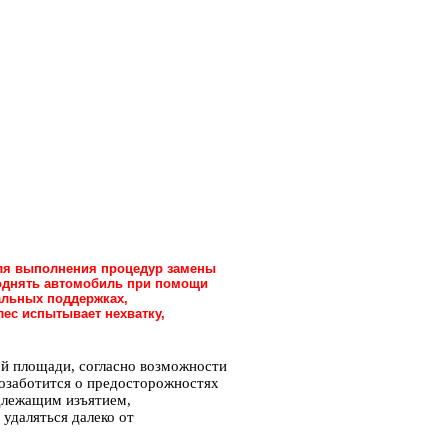
для выполнения процедур замены
поднять автомобиль при помощи
иальных поддержках,
ес испытывает нехватку,
ной площади, согласно возможности
озаботится о предосторожностях
длежащим изъятием,
 удаляться далеко от