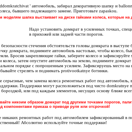
domkratchivat ' автомобиль, забирал декоративную шапку и ballon
олеса, бывшего подлежащего замене. Приготовьте zapaskou.
м моделям шапка выстаивает на диске гайками колеса, которые на 
Надо установить домкрат в усиленных точках, спец
в прихожей или задней части порогов.
 безопасности стечения обстоятельств головы домкрата в выступе 
учку домкрата, поднимите автомобиль настолько, чтобы колесо, б
емли. Бросив закрепляющие гайки, заберите колесо и зафиксируйте 
и колеса, затем опустите автомобиль на землю, поднимите домкрат
ональном порядке с попрошенным усилием. Зафиксируешь место на
абывайте стрелять и поднимать protivootkatnye ботинки.
е серьезные, чем замена колеса ремонтных работ под автомобиль,
оддержки. Поддержки могут расположиться под чисто domkratnye п
с бороздкой, или под каждым элементов, несущих основу ближе все
вайте никоим образом домкрат под другими точками порогов, пали
д компонентами приказа о приводе руля или отсрочкой!
е никаких ремонтных работ под автомобилем зафиксированный в 
нственный! Абсолютно используйте точные поддержки!