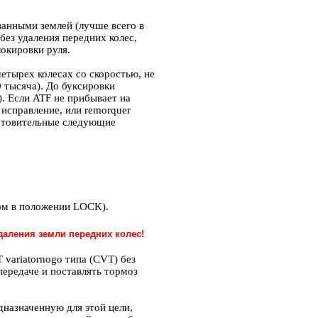
ванными землей (лучше всего в
без удаления передних колес,
окировки руля.
тырех колесах со скоростью, не
0 тысяча). До буксировки
). Если ATF не прибывает на
исправление, или remorquer
готовительные следующие
зом в положении LOCK).
даления земли передних колес!
variatornogo типа (CVT) без
передаче и поставлять тормоз
дназначенную для этой цели,