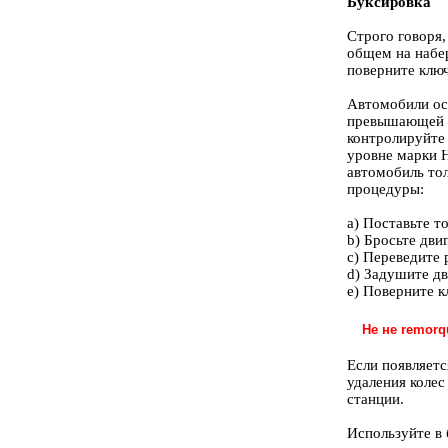
Буксировка
Строго говоря,
общем на набер
поверните ключ
Автомобили ос
превышающей 55
контролируйте 
уровне марки Н
автомобиль то
процедуры:
a) Поставьте т
b) Бросьте двиг
c) Переведите 
d) Задушите дв
e) Поверните к
Не не remorq
Если появляетс
удаления колес
станции.
Используйте в 