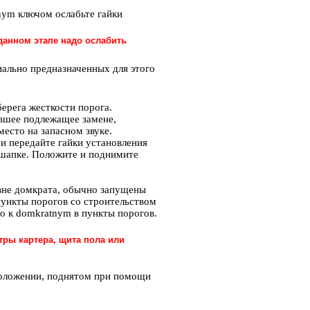
nym ключом ослабьте гайки
данном этапе надо ослабить
иально предназначенных для этого
берега жесткости порога.
ывшее подлежащее замене,
место на запасном звуке.
 и передайте гайки установления
 шапке. Положите и поднимите
 вне домкрата, обычно запущены
ункты порогов со строительством
го к domkratnym в пункты порогов.
тры картера, щита пола или
положении, поднятом при помощи