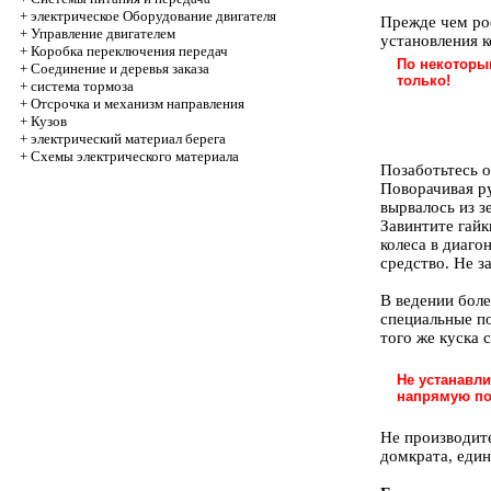
+
электрическое Оборудование двигателя
Прежде чем pod
+
Управление двигателем
установления к
+
Коробка переключения передач
По некоторы
+
Соединение и деревья заказа
только!
+
система тормоза
+
Отсрочка и механизм направления
+
Кузов
+
электрический материал берега
+
Схемы электрического материала
Позаботьтесь о
Поворачивая р
вырвалось из з
Завинтите гайк
колеса в диаг
средство. Не з
В ведении боле
специальные п
того же куска 
Не устанавли
напрямую по
Не производит
домкрата, еди