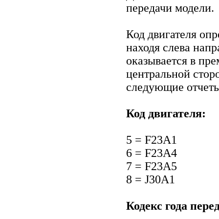
передачи модели.
Код двигателя оп
находя слева напр
оказывается в пр
центральной стор
следующие отчет
Код двигателя:
5 = F23А1
6 = F23А4
7 = F23А5
8 = J30А1
Кодекс года пере