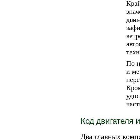
Край
знач
движ
зафи
ветр
авто
техн
По н
и ме
пере
Кром
удос
част
Код двигателя 
Два главных комп