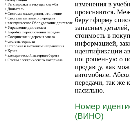
изменения в учебн
+
Регулировки и текущая служба
+
Двигатель
проясняются. Меж
+
Системы охлаждения, отопление
+
Системы питания и передача
берут форму спис
+
электрическое Оборудование двигателя
запасных деталей,
+
Управление двигателем
+
Коробка переключения передач
стоимость в поку
+
Соединение и деревья заказа
+
система тормоза
информацией, зак
+
Отсрочка и механизм направления
идентификации авт
+
Кузов
+
электрический материал берега
попрошенную о по
+
Схемы электрического материала
продавцу, как мо
автомобиле. Абсо
передачи, так же 
насильно.
Номер иденти
(ВИНО)