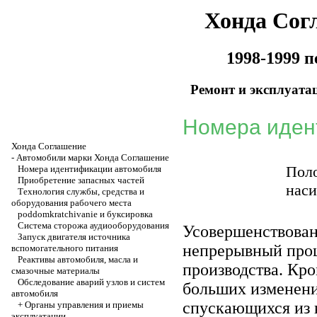
Хонда Сог
1998-1999 
Ремонт и эксплуата
Номера иден
Хонда Соглашение
-
Автомобили марки Хонда Соглашение
Пол
Номера идентификации автомобиля
Приобретение запасных частей
наси
Технология службы, средства и
оборудования рабочего места
poddomkratchivanie и буксировка
Система сторожа аудиооборудования
Усовершенствован
Запуск двигателя источника
непрерывный проц
вспомогательного питания
Реактивы автомобиля, масла и
производства. Кро
смазочные материалы
Обследование аварий узлов и систем
больших изменени
автомобиля
спускающихся из к
+
Органы управления и приемы
эксплуатации