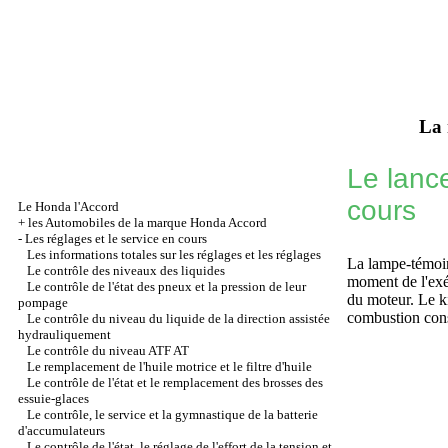
La 
Le lance
cours
Le Honda l'Accord
+
les Automobiles de la marque Honda Accord
-
Les réglages et le service en cours
Les informations totales sur les réglages et les réglages
La lampe-témoin
Le contrôle des niveaux des liquides
moment de l'exé
Le contrôle de l'état des pneux et la pression de leur
du moteur. Le ki
pompage
combustion cons
Le contrôle du niveau du liquide de la direction assistée
hydrauliquement
Le contrôle du niveau ATF AT
Le remplacement de l'huile motrice et le filtre d'huile
Le contrôle de l'état et le remplacement des brosses des
essuie-glaces
Le contrôle, le service et la gymnastique de la batterie
d'accumulateurs
Le contrôle de l'état, le réglage de l'effort de la tension et