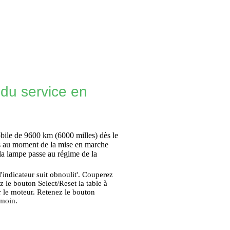
 du service en
obile de 9600 km (6000 milles) dès le
es au moment de la mise en marche
 la lampe passe au régime de la
l'indicateur suit obnoulit'. Couperez
z le bouton Select/Reset la table à
er le moteur. Retenez le bouton
émoin.