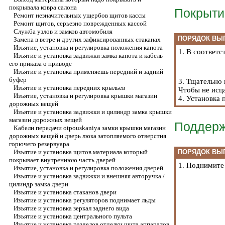
покрывала ковра салона
Покрыти
Ремонт незначительных ущербов щитов кассы
Ремонт щитов, серьезно поврежденных кассой
Служба узлов и замков автомобиля
ПОРЯДОК ВЫ
Замена в ветре и других зафиксированных стаканах
Изъятие, установка и регулировка положения капота
1. В соответ
Изъятие и установка задвижки замка капота и кабель
его приказа о приводе
Изъятие и установка применяешь передний и задний
буфер
3. Тщательно 
Изъятие и установка передних крыльев
Чтобы не исца
Изъятие, установка и регулировка крышки магазин
4. Установка 
дорожных вещей
Изъятие и установка задвижки и цилиндр замка крышки
магазин дорожных вещей
Поддерж
Кабели передачи otpouskaniya замки крышки магазин
дорожных вещей и дверь люка затопляемого отверстия
горючего резервуара
Изъятие и установка щитов материала который
ПОРЯДОК ВЫ
покрывает внутреннюю часть дверей
1. Поднимите
Изъятие, установка и регулировка положения дверей
Изъятие и установка задвижки и внешняя авторучка /
цилиндр замка двери
Изъятие и установка стаканов двери
Изъятие и установка регуляторов поднимает льды
Изъятие и установка зеркал заднего вида
Изъятие и установка центрального пульта
Изъятие и установка разделов отделки щита аппаратов