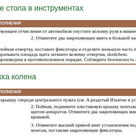
е стола в инструментах
ПОЛНЕНИЯ
ствующем отчислении от автомобиля опустите колонну руля в нижне
2. Отвинтите два закрепляющих винта в большей ча
поймав отвертку, поставьте фиксаторы и отделите меньшую часть 
рапывать площадь щита заткните колючку отвертки, skottchem.
произведена в противоположном порядке. Соблюдите безопасность z
ка колена
ПОЛНЕНИЯ
 крышку спереди центрального пульта (см. A раздетый
Изъятие и ус
2. Поймав, поднимите пластиковую крышку монтажн
щитом аппаратов. Отвинтите два закрепляющих вин
крышкой.
3. Отвинтите высший прямой винт установления по
монтаж, поставляя закрепляющие фиксаторы.