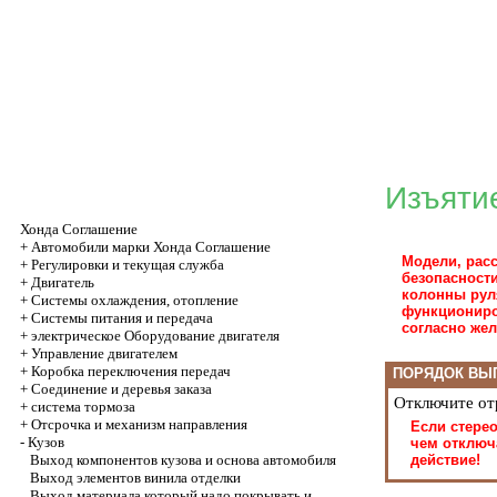
Изъятие
Хонда Соглашение
+
Автомобили марки Хонда Соглашение
Модели, рас
+
Регулировки и текущая служба
безопасност
+
Двигатель
колонны руля
+
Системы охлаждения, отопление
функциониро
+
Системы питания и передача
согласно жел
+
электрическое Оборудование двигателя
+
Управление двигателем
+
Коробка переключения передач
ПОРЯДОК ВЫ
+
Соединение и деревья заказа
Отключите от
+
система тормоза
+
Отсрочка и механизм направления
Если стере
-
Кузов
чем отключ
Выход компонентов кузова и основа автомобиля
действие!
Выход элементов винила отделки
Выход материала который надо покрывать и