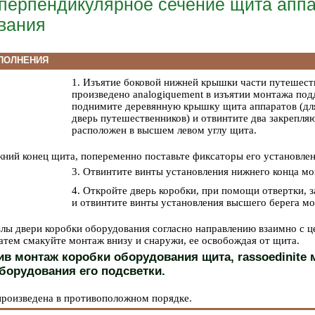
перпендикулярное сечение щита аппа
вания
ПОЛНЕНИЯ
1. Изъятие боковой нижней крышки части путешест
произведено analogiquement в изъятии монтажа под
поднимите деревянную крышку щита аппаратов (для
дверь путешественников) и отвинтите два закрепля
расположен в высшем левом углу щита.
жний конец щита, попеременно поставьте фиксаторы его установлен
3. Отвинтите винты установления нижнего конца м
4. Откройте дверь коробки, при помощи отвертки, з
и отвинтите винты установления высшего берега мо
злы двери коробки оборудования согласно направлению взаимно с 
атем смакуйте монтаж внизу и снаружи, ее освобождая от щита.
в монтаж коробки оборудования щита, rassoedinite 
борудования его подсветки.
 произведена в противоположном порядке.