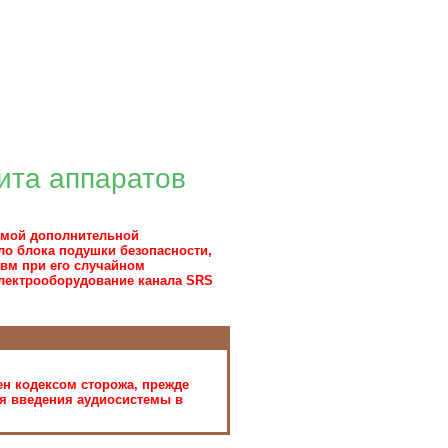
ита аппаратов
емой дополнительной
ло блока подушки безопасности,
авм при его случайном
 электрооборудование канала SRS
н кодексом сторожа, прежде
ля введения аудиосистемы в