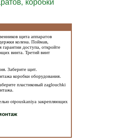
ратов, коробки
венников щита аппаратов
держки колена. Поймав,
 гарантии доступа, откройте
ющих винта. Третий винт
ия. Заберите щит.
онтажа коробки оборудования.
аберите пластиковый zaglouchki
нтажа.
целью otpouskaniya закрепляющих
монтаж