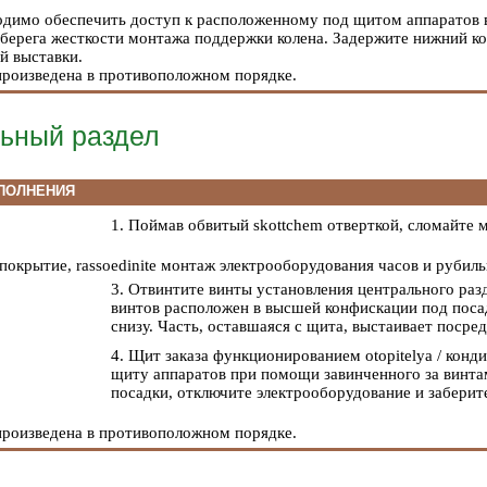
ходимо обеспечить доступ к расположенному под щитом аппаратов 
 берега жесткости монтажа поддержки колена. Задержите нижний ко
й выставки.
 произведена в противоположном порядке.
ьный раздел
ПОЛНЕНИЯ
1. Поймав обвитый skottchem отверткой, сломайте 
покрытие, rassoedinite монтаж электрооборудования часов и рубил
3. Отвинтите винты установления центрального раз
винтов расположен в высшей конфискации под посад
снизу. Часть, оставшаяся с щита, выстаивает посре
4. Щит заказа функционированием otopitelya / конд
щиту аппаратов при помощи завинченного за винта
посадки, отключите электрооборудование и заберит
 произведена в противоположном порядке.