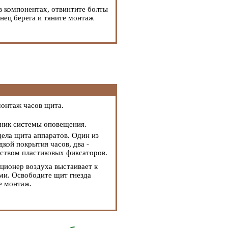
в компонентах, отвинтите болты
нец берега и тяните монтаж
монтаж часов щита.
ьник системы оповещения.
дела щита аппаратов. Один из
кой покрытия часов, два -
дством пластиковых фиксаторов.
иционер воздуха выстаивает к
ми. Освободите щит гнезда
е монтаж.