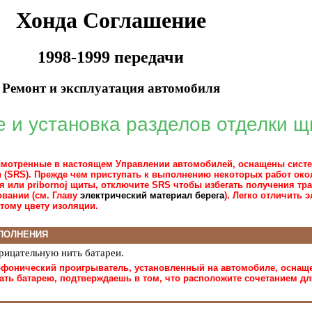
Хонда Соглашение
1998-1999 передачи
Ремонт и эксплуатация автомобиля
 и установка разделов отделки щ
смотренные в настоящем Управлении автомобилей, оснащены сист
и (SRS). Прежде чем приступать к выполнению некоторых работ око
 или pribornoj щиты, отключите SRS чтобы избегать получения тр
вании (см. Главу
электрический материал берега
). Легко отличить
тому цвету изоляции.
ПОЛНЕНИЯ
рицательную нить батареи.
офонический проигрыватель, установленный на автомобиле, оснаще
ать батарею, подтверждаешь в том, что расположите сочетанием д