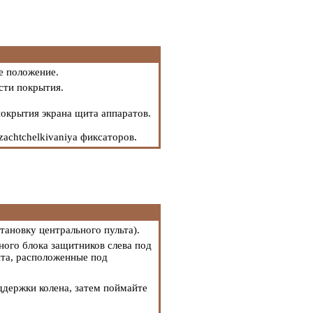
е положение.
сти покрытия.
покрытия экрана щита аппаратов.
achtchelkivaniya фиксаторов.
тановку центрального пульта
).
ого блока защитников слева под
та, расположенные под
ддержки колена, затем поймайте