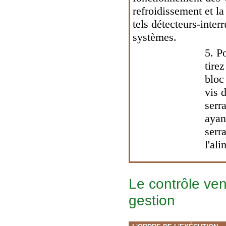
refroidissement et l
tels détecteurs-inte
systèmes.
5. P
tire
bloc
vis d
serr
ayan
serra
l'ali
Le contrôle ven
gestion