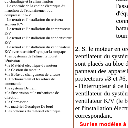
du chauffage et la climatisation
l'as
Le contrôle de la chaîne électrique du
manchon de l'enchaînement du
d'éq
compresseur K/V
conn
Le retrait et l'installation du resivera-
sécheur K/V
bata
Le retrait et l'installation du compresseur
K/V
tour
Le retrait et l'installation du condensateur
K/V
Le retrait et l'installation du vaporisateur
2. Si le moteur en or
K/V avec raschiritel'nym par la soupape
ventilateur du systè
+
les Systèmes de l'alimentation et
l'émission
sont placés au bloc 
+
le Matériel électrique du moteur
panneau des appareil
+
la Gestion du moteur
+
la Boîte de changement de vitesse
protecteurs #3 et #6,
+
l'Enchaînement et les arbres de
commande
- l'interrupteur à cel
+
le système De frein
ventilateur du systèm
+
la Suspension et le mécanisme de
direction
ventilateur K/V (le 
+
la Carrosserie
+
le matériel électrique De bord
et l'installation élec
+
les Schémas du matériel électrique
correspondant.
Sur les modèles à 