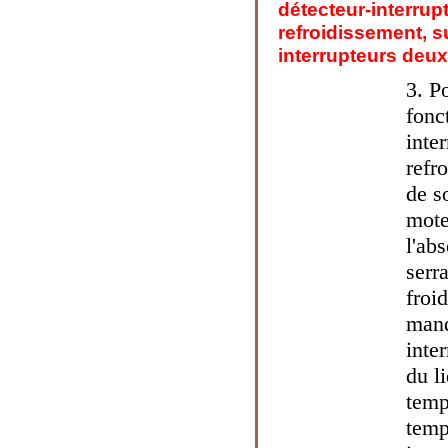
détecteur-interrup
refroidissement, s
interrupteurs deux 
3. P
fonc
inte
refr
de s
mote
l'ab
serr
froi
manq
inte
du l
temp
temp