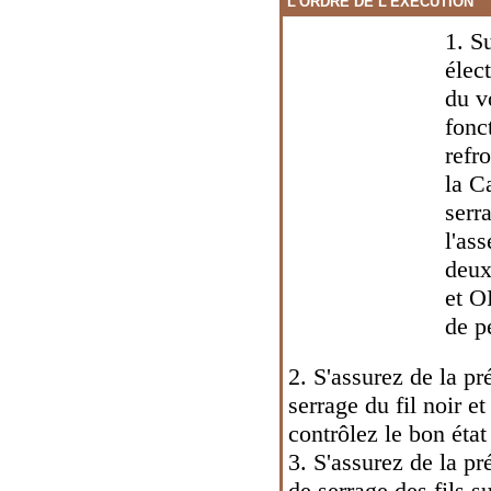
L'ORDRE DE L'EXÉCUTION
1. S
élec
du v
fonc
refr
la C
serr
l'as
deux
et O
de pe
2. S'assurez de la pr
serrage du fil noir e
contrôlez le bon état
3. S'assurez de la pré
de serrage des fils s