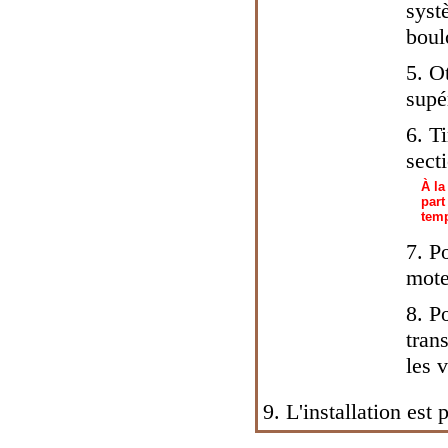
syst
boulo
5. Ot
supé
6. T
sect
À la
part
temp
7. Po
mote
8. P
tran
les v
9. L'installation est 