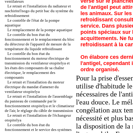
versé sur le planche
ventilateurs
Le retrait et l'installation du radiateur et
de l'antigel peut att
raschiritel'nogo du petit bac du système du
les animaux. Sur les
refroidissement
refroidissant consult
Le contrôle de l'état de la pompe
aquatique
service. Dans plusi
Le remplacement de la pompe aquatique
points spéciaux sur 
Le contrôle du bon état du
acquittements. Ne f
fonctionnement et le remplacement du bloc
refroidissant à la can
du détecteur de l'appareil de mesure de la
température du liquide refroidissant
Le contrôle du bon état du
On élabore ces derni
fonctionnement du moteur électrique de
l'antigel, cependant 
transmission du ventilateur otopitelya et
les états des composants de sa chaîne
ordre organisé.
électrique, le remplacement des
Pour la prise d'ess
composants
Le retrait et l'installation du moteur
utilise d'habitude l
électrique du mandat d'amener du
ventilateur otopitelya
nécessaires de l'ant
Le retrait et l'installation de l'assemblage
l'eau douce. Le méla
du panneau de commande par le
fonctionnement otopitelya et le climatiseur
congélation aux tem
de l'air, le réglage du câble de transmission
Le retrait et l'installation de l'échangeur
nécessité et plus ba
otopitelya
la disposition de la
Le contrôle du bon état du
fonctionnement et le service des systèmes