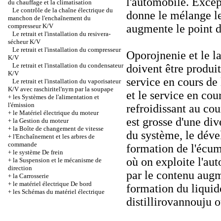
l'automobile. Except
du chauffage et la climatisation
Le contrôle de la chaîne électrique du
donne le mélange le
manchon de l'enchaînement du
compresseur K/V
augmente le point 
Le retrait et l'installation du resivera-
sécheur K/V
Le retrait et l'installation du compresseur
Oporojnenie et le l
K/V
Le retrait et l'installation du condensateur
doivent être produ
K/V
service en cours de
Le retrait et l'installation du vaporisateur
K/V avec raschiritel'nym par la soupape
et le service en cou
+
les Systèmes de l'alimentation et
l'émission
refroidissant au co
+
le Matériel électrique du moteur
est grosse d'une d
+
la Gestion du moteur
+
la Boîte de changement de vitesse
du système, le déve
+
l'Enchaînement et les arbres de
commande
formation de l'écume
+
le système De frein
où on exploite l'aut
+
la Suspension et le mécanisme de
direction
par le contenu aug
+
la Carrosserie
+
le matériel électrique De bord
formation du liquide 
+
les Schémas du matériel électrique
distillirovannouju o