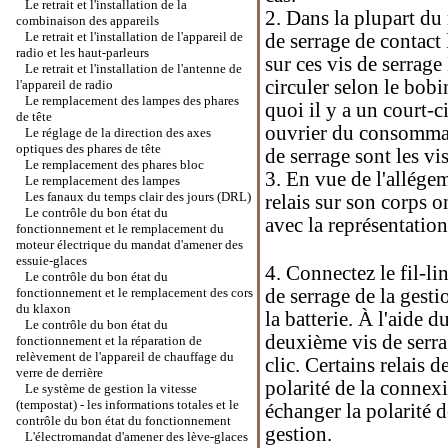
Le retrait et l'installation de la
2. Dans la plupart du
combinaison des appareils
Le retrait et l'installation de l'appareil de
de serrage de contact 
radio et les haut-parleurs
sur ces vis de serrag
Le retrait et l'installation de l'antenne de
circuler selon le bobin
l'appareil de radio
Le remplacement des lampes des phares
quoi il y a un court-c
de tête
ouvrier du consommate
Le réglage de la direction des axes
optiques des phares de tête
de serrage sont les v
Le remplacement des phares bloc
3. En vue de l'allégem
Le remplacement des lampes
Les fanaux du temps clair des jours (DRL)
relais sur son corps 
Le contrôle du bon état du
avec la représentatio
fonctionnement et le remplacement du
moteur électrique du mandat d'amener des
essuie-glaces
4. Connectez le fil-li
Le contrôle du bon état du
fonctionnement et le remplacement des cors
de serrage de la gestio
du klaxon
la batterie. À l'aide d
Le contrôle du bon état du
deuxième vis de serrag
fonctionnement et la réparation de
relèvement de l'appareil de chauffage du
clic. Certains relais 
verre de derrière
polarité de la connexio
Le système de gestion la vitesse
(tempostat) - les informations totales et le
échanger la polarité d
contrôle du bon état du fonctionnement
gestion.
L'électromandat d'amener des lève-glaces