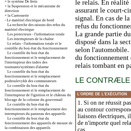
le relais. En réalité
+
le système De frein
+
la Suspension et le mécanisme de
assurant le court-c
direction
+
la Carrosserie
signal. En cas de la 
-
Le matériel électrique de bord
refus du fonctionn
La recherche des raisons des refus du
matériel électrique
La grande partie du
Les protecteurs - l'information totale
Les interrupteurs de la chaîne
disposé dans la sect
Le relais - l'information totale et le
contrôle du bon état du fonctionnement
selon l'automobile.
Le contrôle du bon état du
du fonctionnement d
fonctionnement et le remplacement de
l'interrupteur des index des
relais tombant en p
tournants/systèmes d'alarme
Le contrôle du bon état du
fonctionnement et le remplacement
LE CONTRÆLE
podroulevykh des commutateurs
Le contrôle du bon état du
fonctionnement et le remplacement de
L'ORDRE DE L'EXÉCUTION
l'interrupteur de l'ignition et le château du
blocage de la colonne du gouvernail
1. Si on ne réussit pas
Le contrôle du bon état du
au contour correspond
fonctionnement et le remplacement des
interrupteurs du panneau des appareils
liaisons électriques, 
Le contrôle du bon état du
de n'importe quel rela
fonctionnement des appareils de mesure de
la combinaison des appareils
cas.